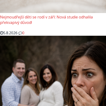
Nejmoudřejší děti se rodí v září: Nová studie odhalila
překvapivý důvod!
5.8.2026
0