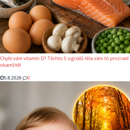
Chybí vám vitamin D? Těchto 5 signálů těla vám to prozradí
okamžitě!
5.8.2026
0