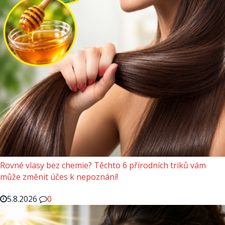
Rovné vlasy bez chemie? Těchto 6 přírodních triků vám
může změnit účes k nepoznání!
5.8.2026
0