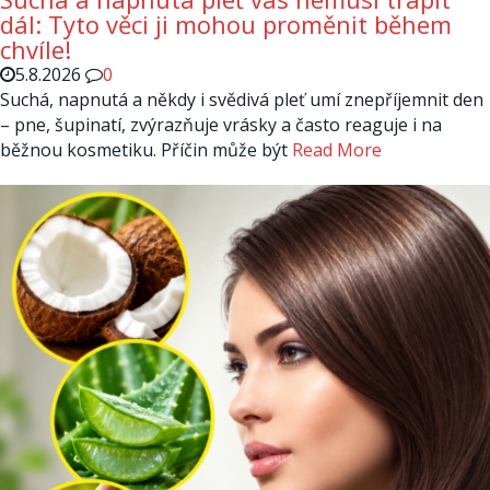
dál: Tyto věci ji mohou proměnit během
chvíle!
5.8.2026
0
Suchá, napnutá a někdy i svědivá pleť umí znepříjemnit den
– pne, šupinatí, zvýrazňuje vrásky a často reaguje i na
běžnou kosmetiku. Příčin může být
Read More