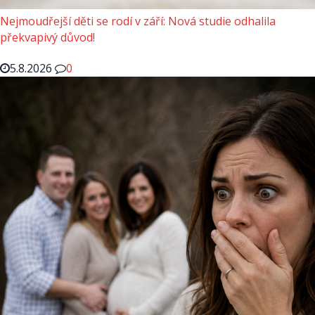
Nejmoudřejší děti se rodí v září: Nová studie odhalila
překvapivý důvod!
5.8.2026
0