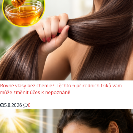
Rovné vlasy bez chemie? Těchto 6 přírodních triků vám
může změnit účes k nepoznání!
5.8.2026
0