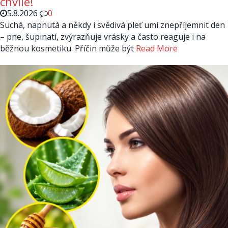
chvíle!
5.8.2026
0
Suchá, napnutá a někdy i svědivá pleť umí znepříjemnit den
– pne, šupinatí, zvýrazňuje vrásky a často reaguje i na
běžnou kosmetiku. Příčin může být
Read More