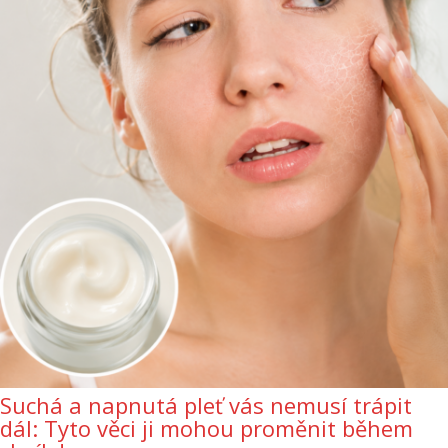
Suchá a napnutá pleť vás nemusí trápit
dál: Tyto věci ji mohou proměnit během