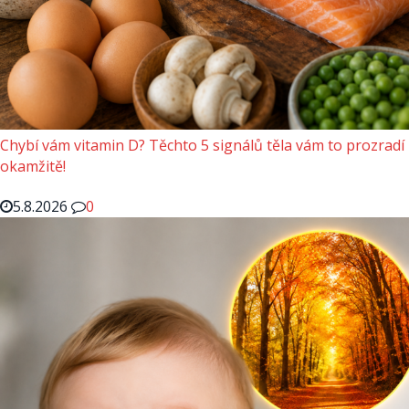
Chybí vám vitamin D? Těchto 5 signálů těla vám to prozradí
okamžitě!
5.8.2026
0