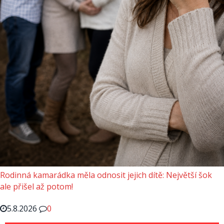
Rodinná kamarádka měla odnosit jejich dítě: Největší šok
ale přišel až potom!
5.8.2026
0