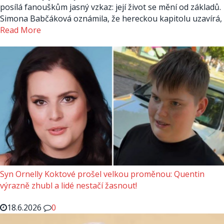
posílá fanouškům jasný vzkaz: její život se mění od základů.
Simona Babčáková oznámila, že hereckou kapitolu uzavírá,
Read More
Syn Ornelly Koktové prošel velkou proměnou: Quentin
výrazně zhubl a lidé nestačí žasnout!
18.6.2026
0