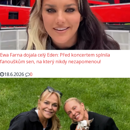
Ewa Farna dojala celý Eden: Před koncertem splnila
fanouškům sen, na který nikdy nezapomenou!
18.6.2026
0