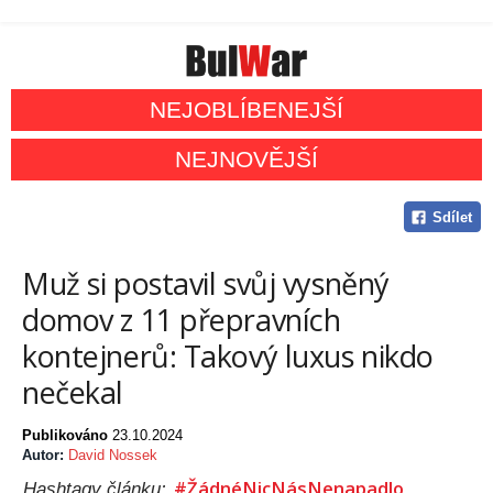
NEJOBLÍBENEJŠÍ
NEJNOVĚJŠÍ
Sdílet
Muž si postavil svůj vysněný
domov z 11 přepravních
kontejnerů: Takový luxus nikdo
nečekal
Publikováno
23.10.2024
Autor:
David Nossek
#ŽádnéNicNásNenapadlo
Hashtagy článku: