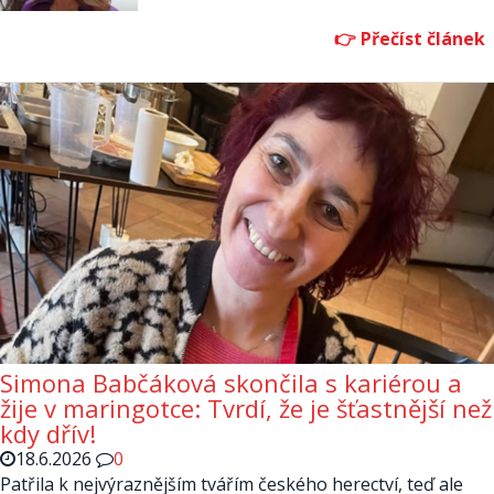
Simona Babčáková skončila s kariérou a
žije v maringotce: Tvrdí, že je šťastnější než
kdy dřív!
18.6.2026
0
Patřila k nejvýraznějším tvářím českého herectví, teď ale