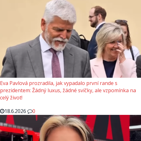
Eva Pavlová prozradila, jak vypadalo první rande s
prezidentem: Žádný luxus, žádné svíčky, ale vzpomínka na
celý život!
18.6.2026
0