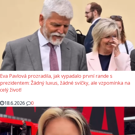
Eva Pavlová prozradila, jak vypadalo první rande s
prezidentem: Žádný luxus, žádné svíčky, ale vzpomínka na
celý život!
18.6.2026
0