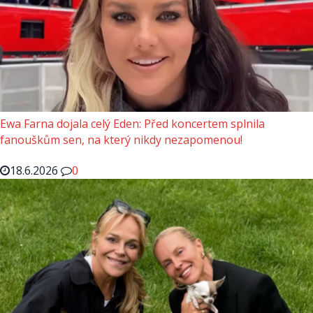
Ewa Farna dojala celý Eden: Před koncertem splnila
fanouškům sen, na který nikdy nezapomenou!
18.6.2026
0