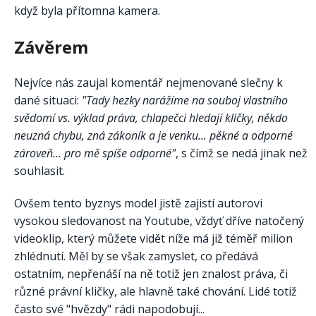
když byla přítomna kamera.
Závěrem
Nejvíce nás zaujal komentář nejmenované slečny k
dané situaci:
"Tady hezky narážíme na souboj vlastního
svědomí vs. výklad práva, chlapečci hledají kličky, někdo
neuzná chybu, zná zákoník a je venku... pěkné a odporné
zároveň... pro mě spíše odporné"
, s čímž se nedá jinak než
souhlasit.
Ovšem tento byznys model jistě zajistí autorovi
vysokou sledovanost na Youtube, vždyť dříve natočený
videoklip, který můžete vidět níže má již téměř milion
zhlédnutí. Měl by se však zamyslet, co předává
ostatním, nepřenáší na ně totiž jen znalost práva, či
různé právní kličky, ale hlavně také chování. Lidé totiž
často své "hvězdy" rádi napodobují...