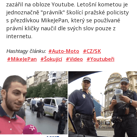
zazářil na obloze Youtube. Letošní kometou je
jednoznačně "právník" školící pražské policisty
s přezdívkou MikeJePan, který se používané
právní kličky naučil dle svých slov pouze z
internetu.
#Auto-Moto
#CZ/SK
Hashtagy článku:
#MikeJePan
#Šokující
#Video
#Youtubeři