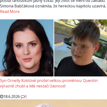
posílá fanouškům jasný vzkaz: její život se mění od základů.
Simona Babčáková oznámila, že hereckou kapitolu uzavírá,
Read More
Syn Ornelly Koktové prošel velkou proměnou: Quentin
výrazně zhubl a lidé nestačí žasnout!
18.6.2026
0