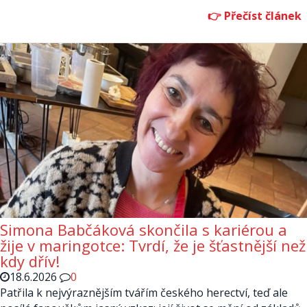
Simona Babčáková skončila s kariérou a
žije v maringotce: Tvrdí, že je šťastnější než
kdy dřív!
18.6.2026
0
Patřila k nejvýraznějším tvářím českého herectví, teď ale