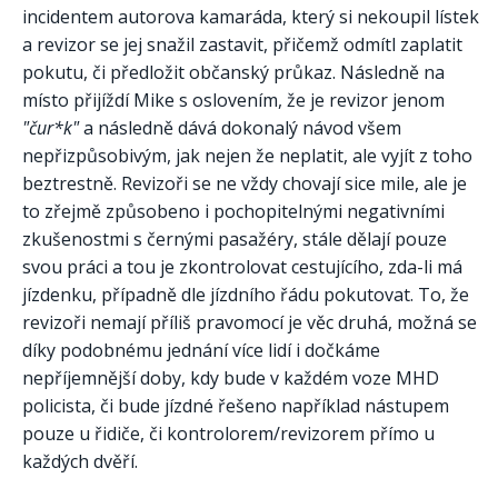
incidentem autorova kamaráda, který si nekoupil lístek
a revizor se jej snažil zastavit, přičemž odmítl zaplatit
pokutu, či předložit občanský průkaz. Následně na
místo přijíždí Mike s oslovením, že je revizor jenom
"čur*k"
a následně dává dokonalý návod všem
nepřizpůsobivým, jak nejen že neplatit, ale vyjít z toho
beztrestně. Revizoři se ne vždy chovají sice mile, ale je
to zřejmě způsobeno i pochopitelnými negativními
zkušenostmi s černými pasažéry, stále dělají pouze
svou práci a tou je zkontrolovat cestujícího, zda-li má
jízdenku, případně dle jízdního řádu pokutovat. To, že
revizoři nemají příliš pravomocí je věc druhá, možná se
díky podobnému jednání více lidí i dočkáme
nepříjemnější doby, kdy bude v každém voze MHD
policista, či bude jízdné řešeno například nástupem
pouze u řidiče, či kontrolorem/revizorem přímo u
každých dvěří.