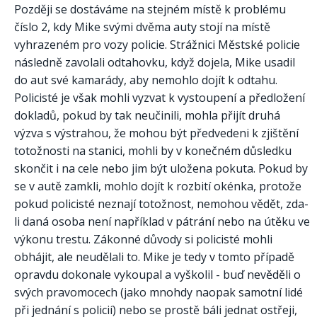
Později se dostáváme na stejném místě k problému
číslo 2, kdy Mike svými dvěma auty stojí na místě
vyhrazeném pro vozy policie. Strážnici Městské policie
následně zavolali odtahovku, když dojela, Mike usadil
do aut své kamarády, aby nemohlo dojít k odtahu.
Policisté je však mohli vyzvat k vystoupení a předložení
dokladů, pokud by tak neučinili, mohla přijít druhá
výzva s výstrahou, že mohou být předvedeni k zjištění
totožnosti na stanici, mohli by v konečném důsledku
skončit i na cele nebo jim být uložena pokuta. Pokud by
se v autě zamkli, mohlo dojít k rozbití okénka, protože
pokud policisté neznají totožnost, nemohou vědět, zda-
li daná osoba není například v pátrání nebo na útěku ve
výkonu trestu. Zákonné důvody si policisté mohli
obhájit, ale neudělali to. Mike je tedy v tomto případě
opravdu dokonale vykoupal a vyškolil - buď nevěděli o
svých pravomocech (jako mnohdy naopak samotní lidé
při jednání s policií) nebo se prostě báli jednat ostřeji,