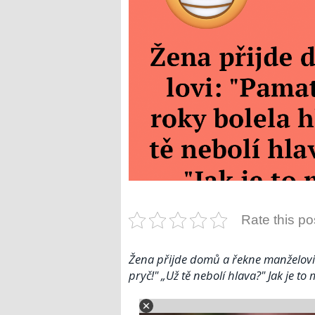
Rate this po
Žena přijde domů a řekne manželovi: 
pryč!" „Už tě nebolí hlava?" Jak je t