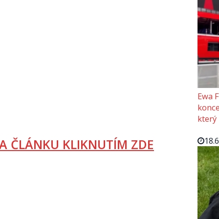
Ewa F
konce
který
18.
A ČLÁNKU KLIKNUTÍM ZDE