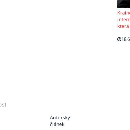
Krain
intern
která
18.
ost
Autorský
článek