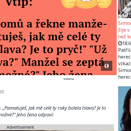
Simon
žije v
než kd
18.
Patři
herec
vzkaz:
Simon
herec
reklama
st
„Pamatuješ, jak mě celé ty roky bolela hlava? Je to
o možné?" Jeho žena odpoví:
Advertisement