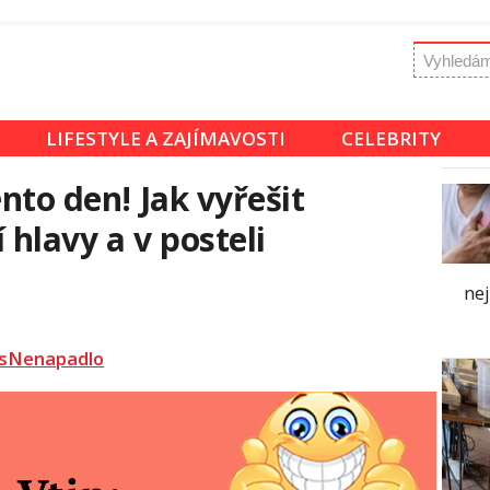
LIFESTYLE A ZAJÍMAVOSTI
CELEBRITY
ento den! Jak vyřešit
 hlavy a v posteli
ne
sNenapadlo