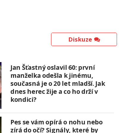
Diskuze
Jan Šťastný oslavil 60: první
manželka odešla k jinému,
současná je o 20 let mladší. Jak
dnes herec žije a co ho drží v
kondici?
Pes se vám opírá o nohu nebo
zírá do očí? Signály, které by