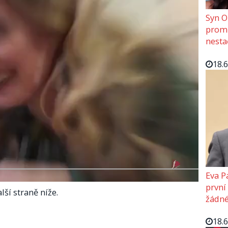
Syn O
promě
nesta
18.
Eva P
první
lší straně níže.
žádné
18.