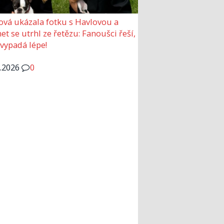
ová ukázala fotku s Havlovou a
et se utrhl ze řetězu: Fanoušci řeší,
 vypadá lépe!
6.2026
0