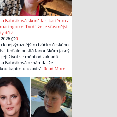
a Babčáková skončila s kariérou a
 maringotce: Tvrdí, že je šťastnější
y dřív!
6.2026
0
la k nejvýraznějším tvářím českého
tví, teď ale posílá fanouškům jasný
 její život se mění od základů.
a Babčáková oznámila, že
kou kapitolu uzavírá,
Read More