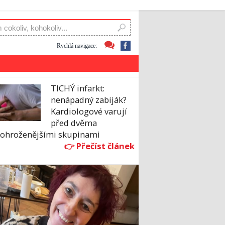
Rychlá navigace:
TICHÝ infarkt:
nenápadný zabiják?
Kardiologové varují
před dvěma
johroženějšími skupinami