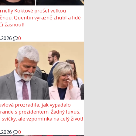
rnelly Koktové prošel velkou
nou: Quentin výrazně zhubl a lidé
čí žasnout!
6.2026
0
avlová prozradila, jak vypadalo
 rande s prezidentem: Žádný luxus,
 svíčky, ale vzpomínka na celý život!
6.2026
0