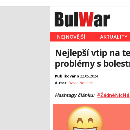
NEJNOVĚJŠÍ
AKTUALITY
Nejlepší vtip na t
problémy s bolestí
Publikováno
22.05.2024
Autor:
David Nossek
#ŽádnéNicNá
Hashtagy článku: