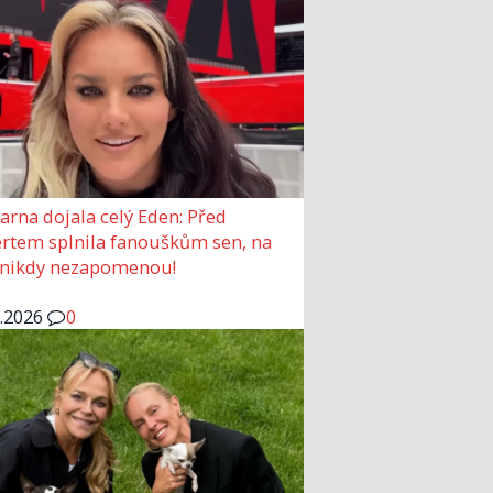
arna dojala celý Eden: Před
rtem splnila fanouškům sen, na
 nikdy nezapomenou!
6.2026
0