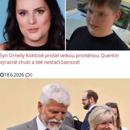
Syn Ornelly Koktové prošel velkou proměnou: Quentin
výrazně zhubl a lidé nestačí žasnout!
18.6.2026
0