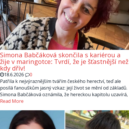
Simona Babčáková skončila s kariérou a
žije v maringotce: Tvrdí, že je šťastnější než
kdy dřív!
18.6.2026
0
Patřila k nejvýraznějším tvářím českého herectví, teď ale
posílá fanouškům jasný vzkaz: její život se mění od základů.
Simona Babčáková oznámila, že hereckou kapitolu uzavírá,
Read More