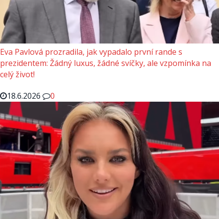
Eva Pavlová prozradila, jak vypadalo první rande s
prezidentem: Žádný luxus, žádné svíčky, ale vzpomínka na
celý život!
18.6.2026
0