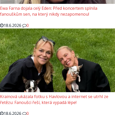
Ewa Farna dojala celý Eden: Před koncertem splnila
fanouškům sen, na který nikdy nezapomenou!
18.6.2026
0
Krainová ukázala fotku s Havlovou a internet se utrhl ze
řetězu: Fanoušci řeší, která vypadá lépe!
18.6.2026
0