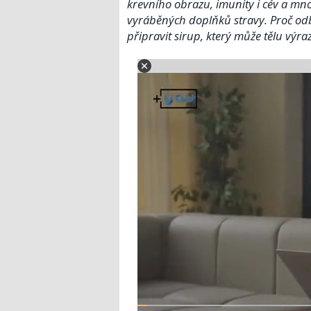
krevního obrazu, imunity i cév a mno
vyráběných doplňků stravy. Proč odb
připravit sirup, který může tělu výr