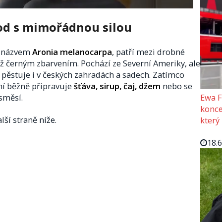
od s mimořádnou silou
m názvem
Aronia melanocarpa
, patří mezi drobné
ž černým zbarvením. Pochází ze Severní Ameriky, ale
ji pěstuje i v českých zahradách a sadech. Zatímco
 ní běžně připravuje
šťáva, sirup, čaj, džem
nebo se
směsí.
Ewa F
konce
lší straně níže.
který
18.