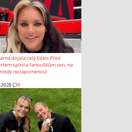
arna dojala celý Eden: Před
rtem splnila fanouškům sen, na
 nikdy nezapomenou!
6.2026
0