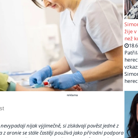
Simon
žije v
než kd
18.
Patři
herec
vzkaz:
Simon
herec
reklama
st
evypadají nijak výjimečně, si získávají pověst jedné z
a z aronie se stále častěji používá jako přírodní podpora