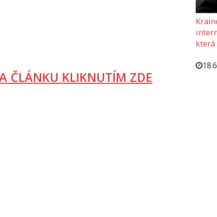
Krain
intern
která
18.
A ČLÁNKU KLIKNUTÍM ZDE