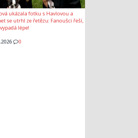
ová ukázala fotku s Havlovou a
et se utrhl ze řetězu: Fanoušci řeší,
 vypadá lépe!
6.2026
0