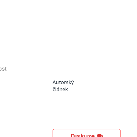
ost
Autorský
článek
Diskuze