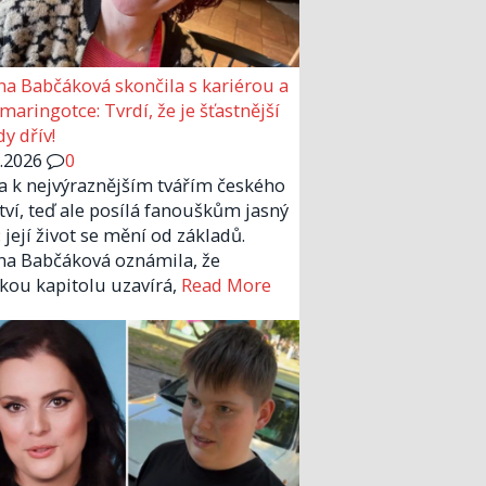
a Babčáková skončila s kariérou a
 maringotce: Tvrdí, že je šťastnější
y dřív!
6.2026
0
la k nejvýraznějším tvářím českého
tví, teď ale posílá fanouškům jasný
 její život se mění od základů.
a Babčáková oznámila, že
kou kapitolu uzavírá,
Read More