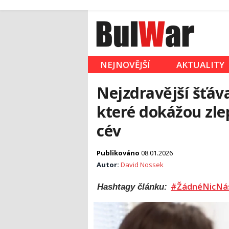
NEJNOVĚJŠÍ
AKTUALITY
Nejzdravější šťáv
které dokážou zlep
cév
Publikováno
08.01.2026
Autor:
David Nossek
#ŽádnéNicNá
Hashtagy článku: