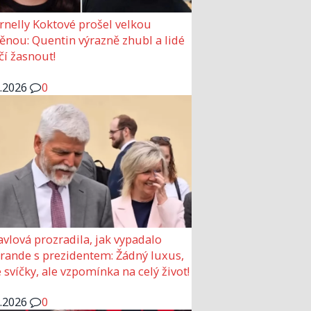
rnelly Koktové prošel velkou
nou: Quentin výrazně zhubl a lidé
čí žasnout!
6.2026
0
avlová prozradila, jak vypadalo
 rande s prezidentem: Žádný luxus,
 svíčky, ale vzpomínka na celý život!
6.2026
0