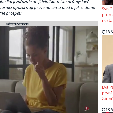
ho lidí ji zařazuje do jídelníčku místo průmyslově
orníci upozorňují právě na tento plod a jak si doma
Syn O
azně prospět?
promě
nesta
Advertisement
18.
Eva P
první
žádné
18.