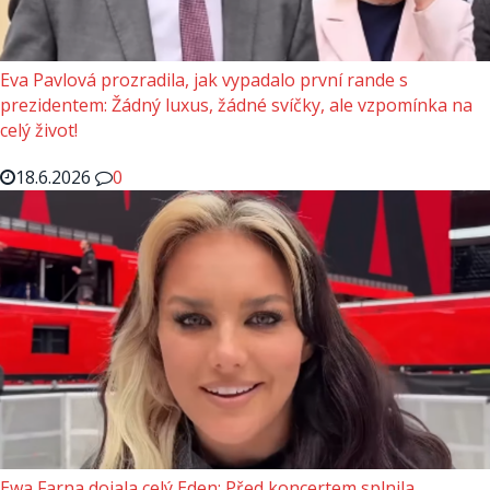
Eva Pavlová prozradila, jak vypadalo první rande s
prezidentem: Žádný luxus, žádné svíčky, ale vzpomínka na
celý život!
18.6.2026
0
Ewa Farna dojala celý Eden: Před koncertem splnila