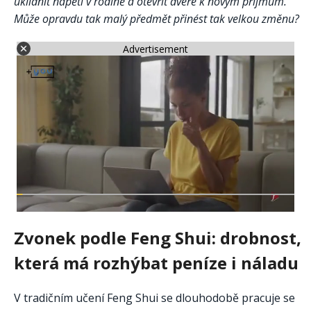
uklidnit napětí v rodině a otevřít dveře k novým příjmům.
Může opravdu tak malý předmět přinést tak velkou změnu?
Advertisement
Zvonek podle Feng Shui: drobnost,
která má rozhýbat peníze i náladu
V tradičním učení Feng Shui se dlouhodobě pracuje se