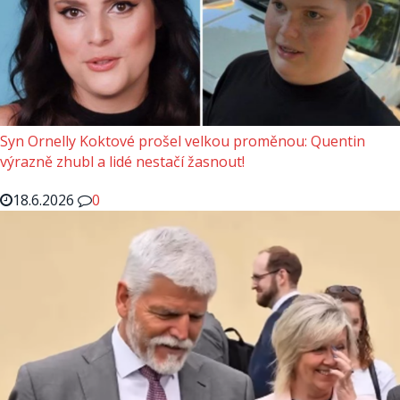
Syn Ornelly Koktové prošel velkou proměnou: Quentin
výrazně zhubl a lidé nestačí žasnout!
18.6.2026
0