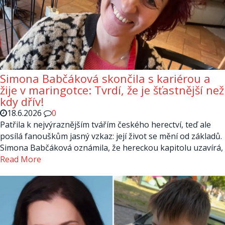
Simona Babčáková skončila s kariérou a
žije v maringotce: Tvrdí, že je šťastnější než
kdy dřív!
18.6.2026
0
Patřila k nejvýraznějším tvářím českého herectví, teď ale
posílá fanouškům jasný vzkaz: její život se mění od základů.
Simona Babčáková oznámila, že hereckou kapitolu uzavírá,
Read More