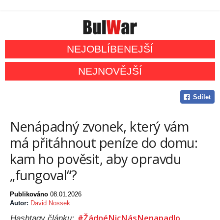
NEJOBLÍBENEJŠÍ
NEJNOVĚJŠÍ
Sdílet
Nenápadný zvonek, který vám
má přitáhnout peníze do domu:
kam ho pověsit, aby opravdu
„fungoval“?
Publikováno
08.01.2026
Autor:
David Nossek
#ŽádnéNicNásNenapadlo
Hashtagy článku: