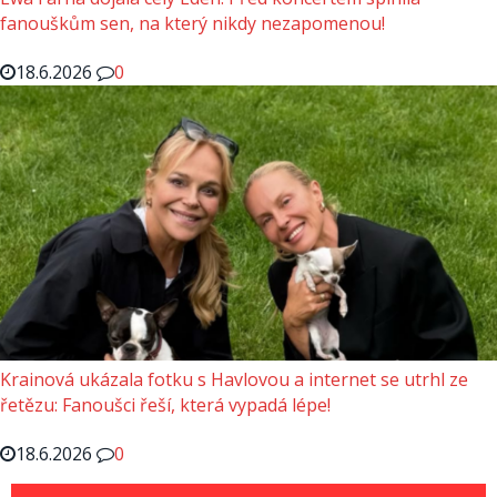
fanouškům sen, na který nikdy nezapomenou!
18.6.2026
0
Krainová ukázala fotku s Havlovou a internet se utrhl ze
řetězu: Fanoušci řeší, která vypadá lépe!
18.6.2026
0