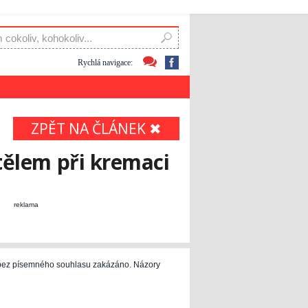
Rychlá navigace:
ZPĚT NA ČLÁNEK ✖
 tělem při kremaci
reklama
e bez písemného souhlasu zakázáno. Názory