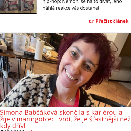
hip-hop: Nemohl se na to dívat, jeho
náhlá reakce vás dostane!
Simona Babčáková skončila s kariérou a
žije v maringotce: Tvrdí, že je šťastnější než
kdy dřív!