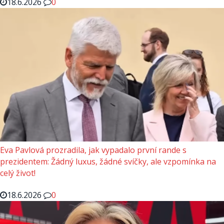
18.6.2026
0
Eva Pavlová prozradila, jak vypadalo první rande s
prezidentem: Žádný luxus, žádné svíčky, ale vzpomínka na
celý život!
18.6.2026
0