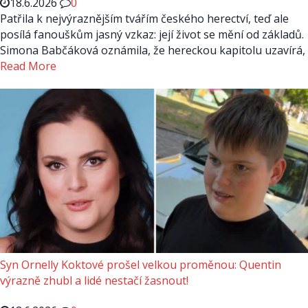
18.6.2026
0
Patřila k nejvýraznějším tvářím českého herectví, teď ale
posílá fanouškům jasný vzkaz: její život se mění od základů.
Simona Babčáková oznámila, že hereckou kapitolu uzavírá,
Read More
Syn Ornelly Koktové prošel velkou proměnou: Quentin
výrazně zhubl a lidé nestačí žasnout!