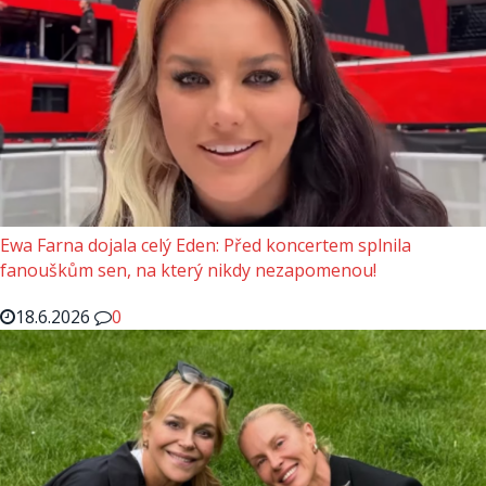
Ewa Farna dojala celý Eden: Před koncertem splnila
fanouškům sen, na který nikdy nezapomenou!
18.6.2026
0