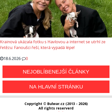
Krainová ukázala fotku s Havlovou a internet se utrhl ze
řetězu: Fanoušci řeší, která vypadá lépe!
18.6.2026
0
NEJOBLÍBENEJŠÍ ČLÁNKY
NA HLAVNÍ STRÁNKU
Copyright © Bulwar.cz (2013 - 2026)
All rights reserverd