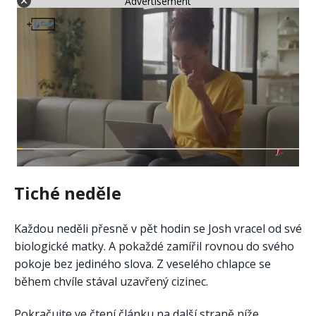
Advertisement
Tiché neděle
Každou neděli přesně v pět hodin se Josh vracel od své
biologické matky. A pokaždé zamířil rovnou do svého
pokoje bez jediného slova. Z veselého chlapce se
během chvíle stával uzavřený cizinec.
Pokračujte ve čtení článku na další straně níže.