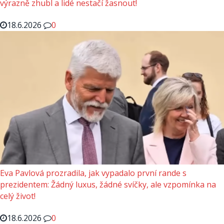
výrazně zhubl a lidé nestačí žasnout!
18.6.2026
0
Eva Pavlová prozradila, jak vypadalo první rande s
prezidentem: Žádný luxus, žádné svíčky, ale vzpomínka na
celý život!
18.6.2026
0