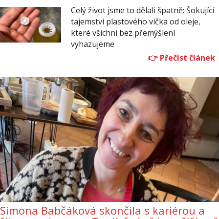
Celý život jsme to dělali špatně: Šokující
tajemství plastového víčka od oleje,
které všichni bez přemýšlení
vyhazujeme
Simona Babčáková skončila s kariérou a