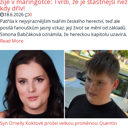
žije v maringotce: Tvrdí, že je šťastnější než
kdy dřív!
18.6.2026
0
Patřila k nejvýraznějším tvářím českého herectví, teď ale
posílá fanouškům jasný vzkaz: její život se mění od základů.
Simona Babčáková oznámila, že hereckou kapitolu uzavírá,
Read More
Syn Ornelly Koktové prošel velkou proměnou: Quentin