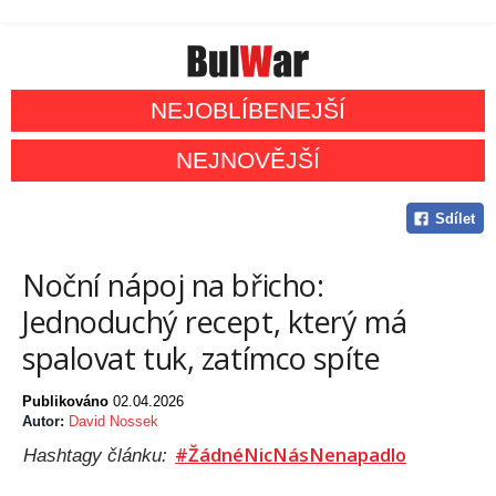
NEJOBLÍBENEJŠÍ
NEJNOVĚJŠÍ
Sdílet
Noční nápoj na břicho:
Jednoduchý recept, který má
spalovat tuk, zatímco spíte
Publikováno
02.04.2026
Autor:
David Nossek
#ŽádnéNicNásNenapadlo
Hashtagy článku: