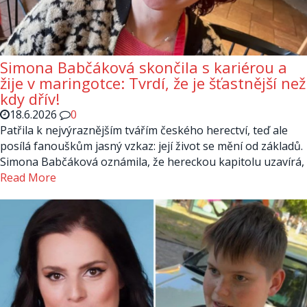
Simona Babčáková skončila s kariérou a
žije v maringotce: Tvrdí, že je šťastnější než
kdy dřív!
18.6.2026
0
Patřila k nejvýraznějším tvářím českého herectví, teď ale
posílá fanouškům jasný vzkaz: její život se mění od základů.
Simona Babčáková oznámila, že hereckou kapitolu uzavírá,
Read More