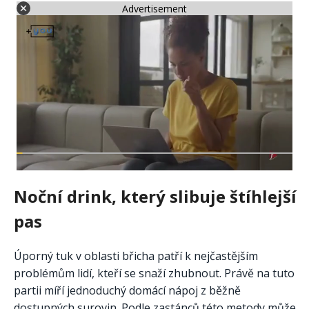
Advertisement
Noční drink, který slibuje štíhlejší
pas
Úporný tuk v oblasti břicha patří k nejčastějším
problémům lidí, kteří se snaží zhubnout. Právě na tuto
partii míří jednoduchý domácí nápoj z běžně
dostupných surovin. Podle zastánců této metody může