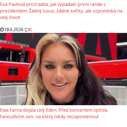
Eva Pavlová prozradila, jak vypadalo první rande s
prezidentem: Žádný luxus, žádné svíčky, ale vzpomínka na
celý život!
18.6.2026
0
Ewa Farna dojala celý Eden: Před koncertem splnila
fanouškům sen, na který nikdy nezapomenou!