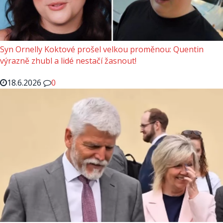
Syn Ornelly Koktové prošel velkou proměnou: Quentin
výrazně zhubl a lidé nestačí žasnout!
18.6.2026
0