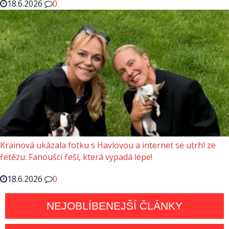
18.6.2026
0
Krainová ukázala fotku s Havlovou a internet se utrhl ze
řetězu: Fanoušci řeší, která vypadá lépe!
18.6.2026
0
NEJOBLÍBENEJŠÍ ČLÁNKY