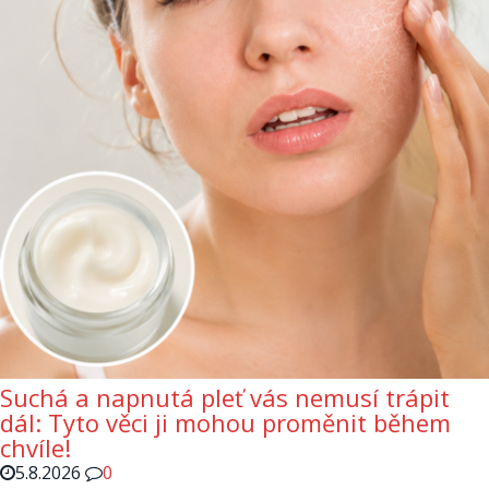
Suchá a napnutá pleť vás nemusí trápit
dál: Tyto věci ji mohou proměnit během
chvíle!
5.8.2026
0