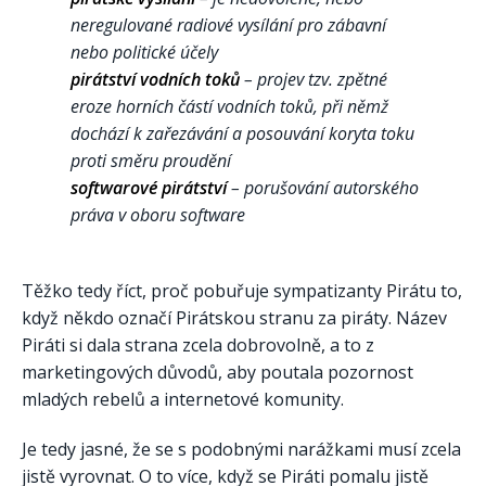
neregulované radiové vysílání pro zábavní
nebo politické účely
pirátství vodních toků
– projev tzv. zpětné
eroze horních částí vodních toků, při němž
dochází k zařezávání a posouvání koryta toku
proti směru proudění
softwarové pirátství
– porušování autorského
práva v oboru software
Těžko tedy říct, proč pobuřuje sympatizanty Pirátu to,
když někdo označí Pirátskou stranu za piráty. Název
Piráti si dala strana zcela dobrovolně, a to z
marketingových důvodů, aby poutala pozornost
mladých rebelů a internetové komunity.
Je tedy jasné, že se s podobnými narážkami musí zcela
jistě vyrovnat. O to více, když se Piráti pomalu jistě