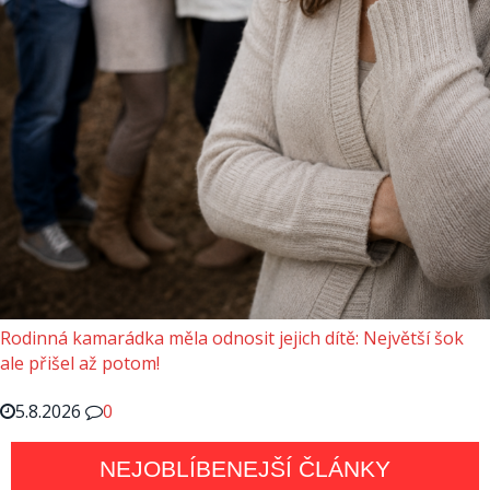
Rodinná kamarádka měla odnosit jejich dítě: Největší šok
ale přišel až potom!
5.8.2026
0
NEJOBLÍBENEJŠÍ ČLÁNKY