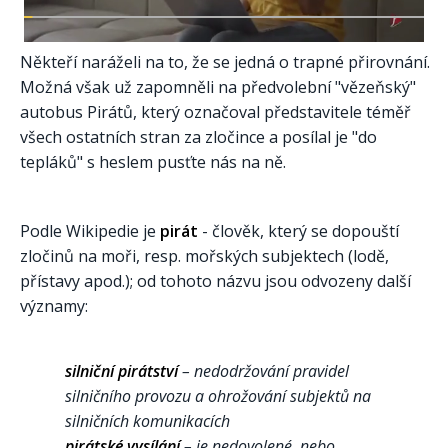
Někteří naráželi na to, že se jedná o trapné přirovnání.
Možná však už zapomněli na předvolební "vězeňský"
autobus Pirátů, který označoval představitele téměř
všech ostatních stran za zločince a posílal je "do
tepláků" s heslem pusťte nás na ně.
Podle Wikipedie je
pirát
- člověk, který se dopouští
zločinů na moři, resp. mořských subjektech (lodě,
přístavy apod.); od tohoto názvu jsou odvozeny další
významy:
silniční pirátství
– nedodržování pravidel
silničního provozu a ohrožování subjektů na
silničních komunikacích
pirátské vysílání
– je nedovolené, nebo