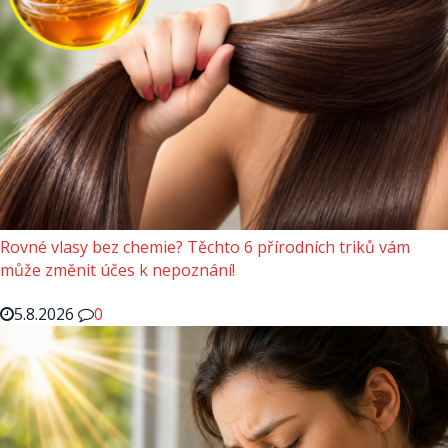
Rovné vlasy bez chemie? Těchto 6 přírodních triků vám
může změnit účes k nepoznání!
5.8.2026
0