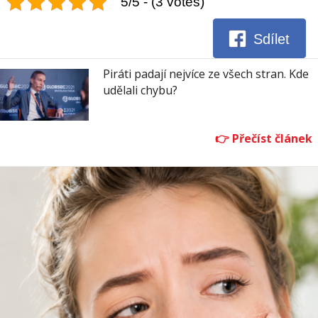
5/5 - (3 votes)
Sdílet
Piráti padají nejvíce ze všech stran. Kde
udělali chybu?