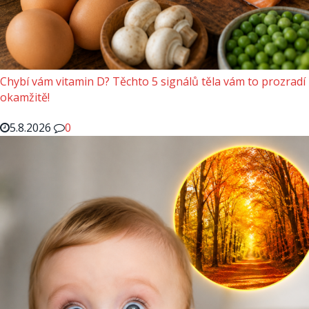
Chybí vám vitamin D? Těchto 5 signálů těla vám to prozradí
okamžitě!
5.8.2026
0