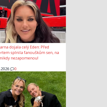
arna dojala celý Eden: Před
rtem splnila fanouškům sen, na
 nikdy nezapomenou!
6.2026
0