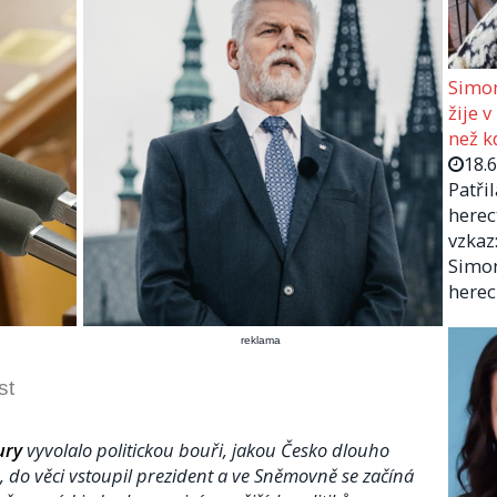
Simon
žije v
než kd
18.
Patři
herec
vzkaz:
Simon
herec
reklama
st
ury
vyvolalo politickou bouři, jakou Česko dlouho
an, do věci vstoupil prezident a ve Sněmovně se začíná