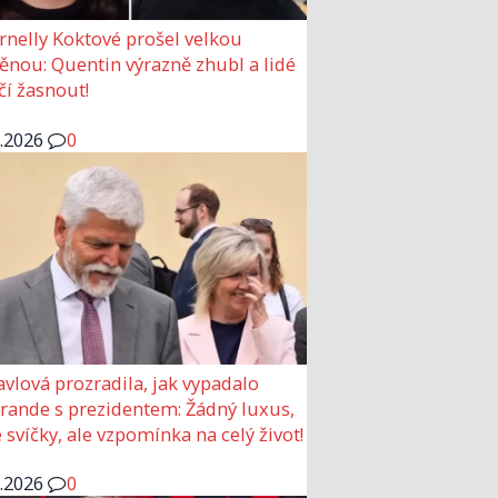
rnelly Koktové prošel velkou
nou: Quentin výrazně zhubl a lidé
čí žasnout!
6.2026
0
avlová prozradila, jak vypadalo
 rande s prezidentem: Žádný luxus,
 svíčky, ale vzpomínka na celý život!
6.2026
0