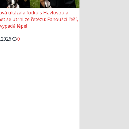
ová ukázala fotku s Havlovou a
et se utrhl ze řetězu: Fanoušci řeší,
 vypadá lépe!
6.2026
0