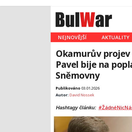
NEJNOVĚJŠÍ
AKTUALITY
Okamurův projev o
Pavel bije na popl
Sněmovny
Publikováno
03.01.2026
Autor:
David Nossek
#ŽádnéNicNá
Hashtagy článku: