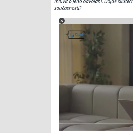
mluvit o jeho odvolání. Dojde skuteč
současnosti?