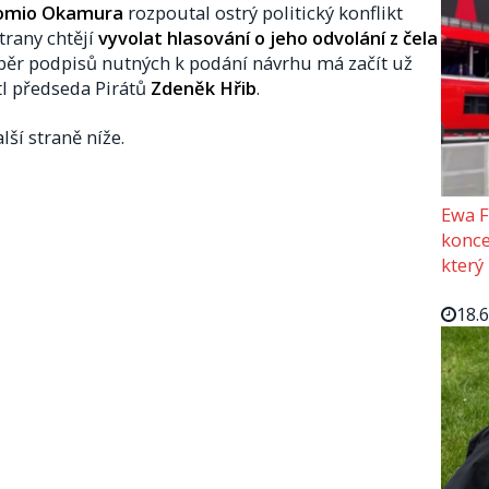
omio Okamura
rozpoutal ostrý politický konflikt
trany chtějí
vyvolat hlasování o jeho odvolání z čela
sběr podpisů nutných k podání návrhu má začít už
tl předseda Pirátů
Zdeněk Hřib
.
lší straně níže.
Ewa F
konce
který
18.