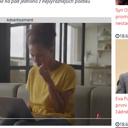
ně na pád jednoho z nejvýraznějších politiků
Syn O
promě
Advertisement
nesta
18.
Eva P
první
žádné
18.