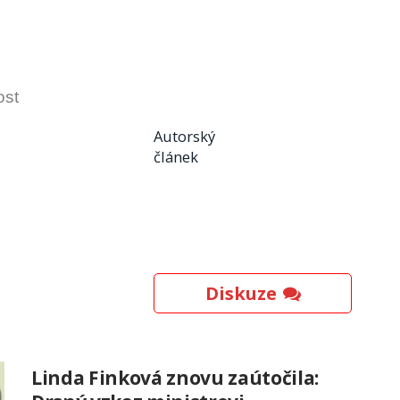
ost
Autorský
článek
Diskuze
Linda Finková znovu zaútočila: