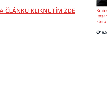
A ČLÁNKU KLIKNUTÍM ZDE
Krain
intern
která
18.