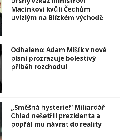
Drsný vzkaz ministrovi
Macinkovi kvůli Čechům
uvízlým na Blízkém východě
Odhaleno: Adam Mišík v nové
písni prozrazuje bolestivý
příběh rozchodu!
„Směšná hysterie!“ Miliardář
Chlad nešetřil prezidenta a
popřál mu návrat do reality