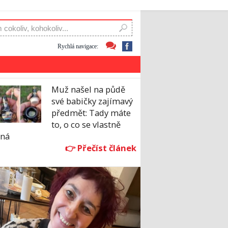
Rychlá navigace:
Muž našel na půdě
své babičky zajímavý
předmět: Tady máte
to, o co se vlastně
dná