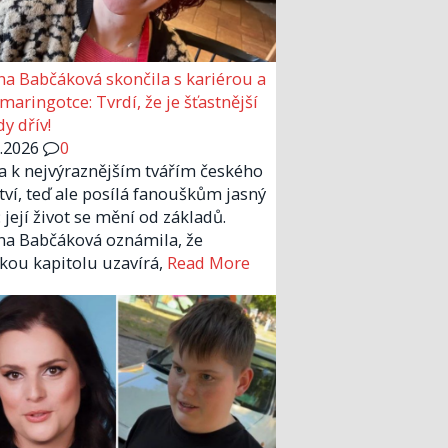
a Babčáková skončila s kariérou a
 maringotce: Tvrdí, že je šťastnější
y dřív!
6.2026
0
la k nejvýraznějším tvářím českého
tví, teď ale posílá fanouškům jasný
 její život se mění od základů.
a Babčáková oznámila, že
kou kapitolu uzavírá,
Read More