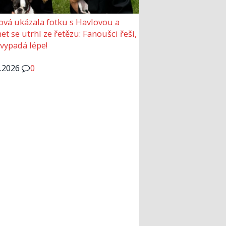
ová ukázala fotku s Havlovou a
et se utrhl ze řetězu: Fanoušci řeší,
 vypadá lépe!
6.2026
0