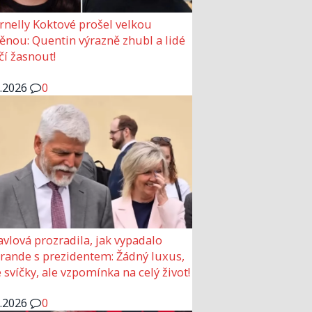
rnelly Koktové prošel velkou
nou: Quentin výrazně zhubl a lidé
čí žasnout!
6.2026
0
avlová prozradila, jak vypadalo
 rande s prezidentem: Žádný luxus,
 svíčky, ale vzpomínka na celý život!
6.2026
0