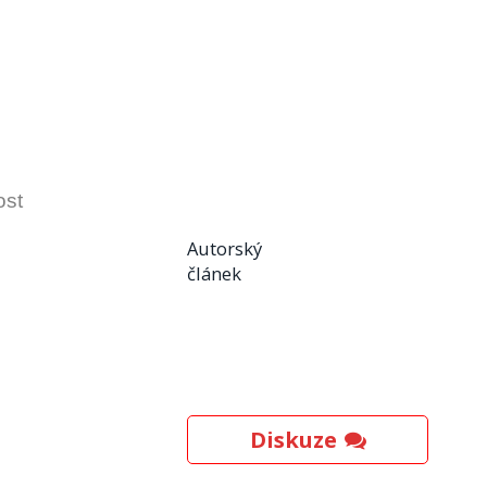
ost
Autorský
článek
Diskuze