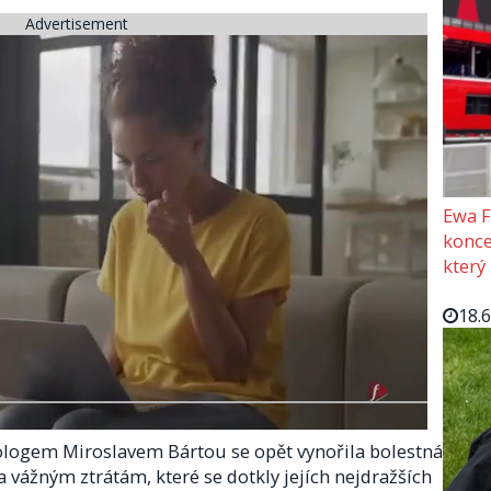
Advertisement
Ewa F
konce
který
18.
logem Miroslavem Bártou se opět vynořila bolestná
ila vážným ztrátám, které se dotkly jejích nejdražších