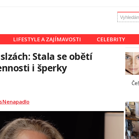
LIFESTYLE A ZAJÍMAVOSTI
CELEBRITY
lzách: Stala se obětí
ennosti i šperky
Češ
sNenapadlo