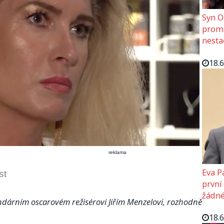
Syn O
promě
nesta
18.
reklama
Eva P
st
první
žádné
ndárním oscarovém režisérovi Jiřím Menzelovi, rozhodně
18.