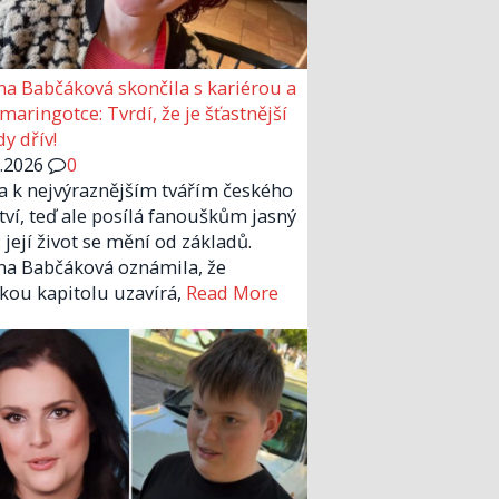
a Babčáková skončila s kariérou a
 maringotce: Tvrdí, že je šťastnější
y dřív!
6.2026
0
la k nejvýraznějším tvářím českého
tví, teď ale posílá fanouškům jasný
 její život se mění od základů.
a Babčáková oznámila, že
kou kapitolu uzavírá,
Read More