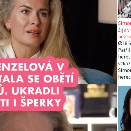
Simon
žije v
než kd
18.
Patři
herec
vzkaz:
Simon
herec