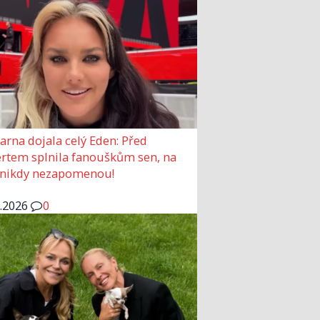
arna dojala celý Eden: Před
rtem splnila fanouškům sen, na
 nikdy nezapomenou!
6.2026
0