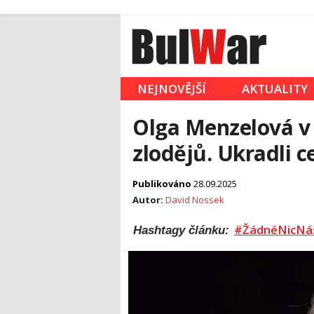
NEJNOVĚJŠÍ
AKTUALITY
Olga Menzelová v s
zlodějů. Ukradli c
Publikováno
28.09.2025
Autor:
David Nossek
#ŽádnéNicNá
Hashtagy článku: