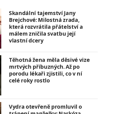
Skandální tajemství Jany
Brejchové: Milostná zrada,
která rozvrátila přátelství a
málem zničila svatbu její
vlastní dcery
Těhotná žena měla děsivé vize
mrtvých příbuzných. Až po
porodu lékaři zjistili, co v ní
celé roky rostlo
Vydra otevřeně promluvil o
trápení manželky: Narkóza