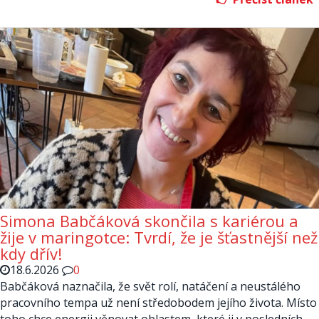
Simona Babčáková skončila s kariérou a
žije v maringotce: Tvrdí, že je šťastnější než
kdy dřív!
18.6.2026
0
Babčáková naznačila, že svět rolí, natáčení a neustálého
pracovního tempa už není středobodem jejího života. Místo