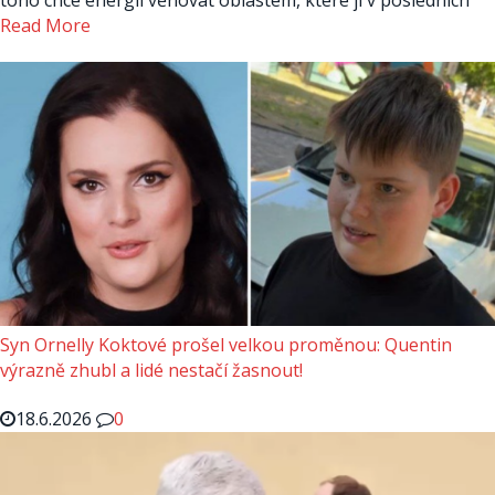
toho chce energii věnovat oblastem, které ji v posledních
Read More
Syn Ornelly Koktové prošel velkou proměnou: Quentin
výrazně zhubl a lidé nestačí žasnout!
18.6.2026
0