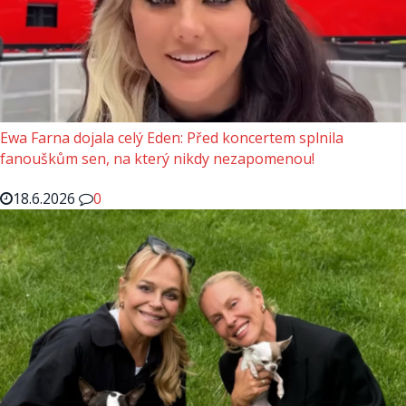
Ewa Farna dojala celý Eden: Před koncertem splnila
fanouškům sen, na který nikdy nezapomenou!
18.6.2026
0