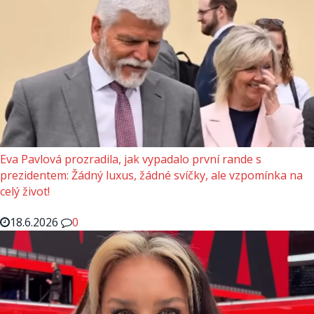
Eva Pavlová prozradila, jak vypadalo první rande s
prezidentem: Žádný luxus, žádné svíčky, ale vzpomínka na
celý život!
18.6.2026
0