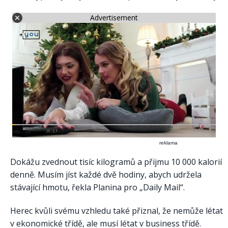
Advertisement
reklama
Dokážu zvednout tisíc kilogramů a přijmu 10 000 kalorií
denně. Musím jíst každé dvě hodiny, abych udržela
stávající hmotu, řekla Planina pro „Daily Mail“.
Herec kvůli svému vzhledu také přiznal, že nemůže létat
v ekonomické třídě, ale musí létat v business třídě.