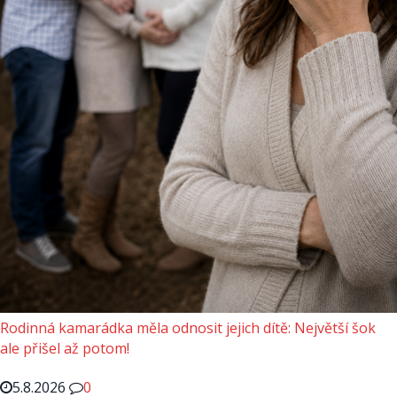
Rodinná kamarádka měla odnosit jejich dítě: Největší šok
ale přišel až potom!
5.8.2026
0