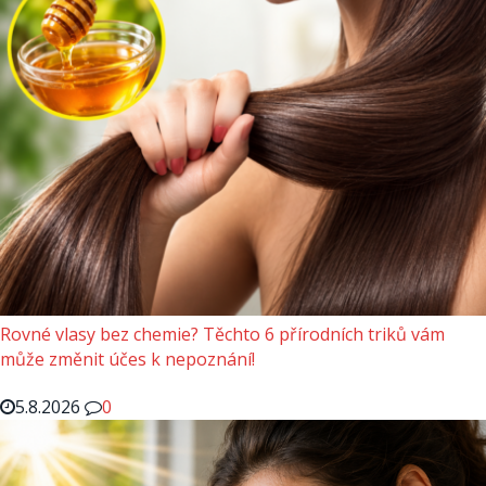
Rovné vlasy bez chemie? Těchto 6 přírodních triků vám
může změnit účes k nepoznání!
5.8.2026
0