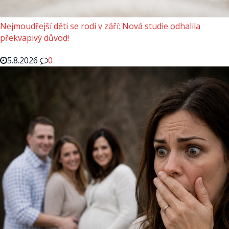
Nejmoudřejší děti se rodí v září: Nová studie odhalila
překvapivý důvod!
5.8.2026
0