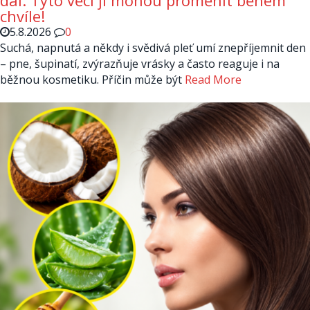
dál: Tyto věci ji mohou proměnit během
chvíle!
5.8.2026
0
Suchá, napnutá a někdy i svědivá pleť umí znepříjemnit den
– pne, šupinatí, zvýrazňuje vrásky a často reaguje i na
běžnou kosmetiku. Příčin může být
Read More