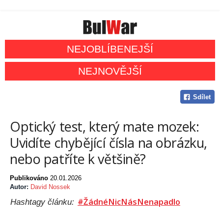
NEJOBLÍBENEJŠÍ
NEJNOVĚJŠÍ
Sdílet
Optický test, který mate mozek:
Uvidíte chybějící čísla na obrázku,
nebo patříte k většině?
Publikováno
20.01.2026
Autor:
David Nossek
#ŽádnéNicNásNenapadlo
Hashtagy článku: