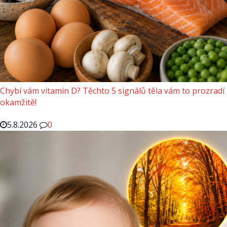
Chybí vám vitamin D? Těchto 5 signálů těla vám to prozradí
okamžitě!
5.8.2026
0