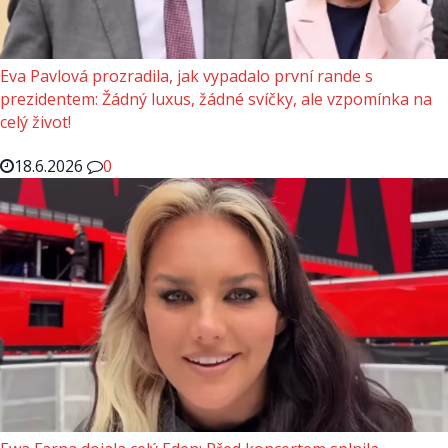
Eva Pavlová prozradila, jak vypadalo první rande s
prezidentem: Žádný luxus, žádné svíčky, ale vzpomínka na
celý život!
18.6.2026
0