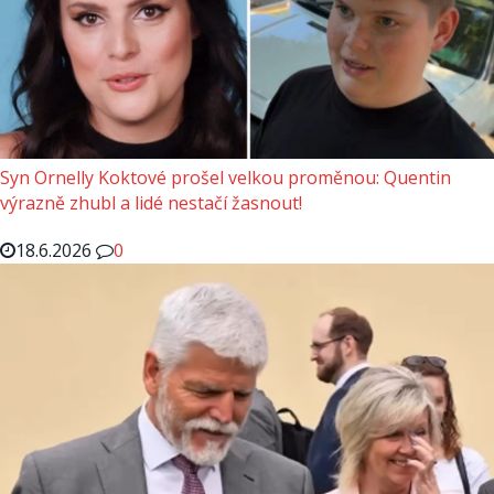
Syn Ornelly Koktové prošel velkou proměnou: Quentin
výrazně zhubl a lidé nestačí žasnout!
18.6.2026
0