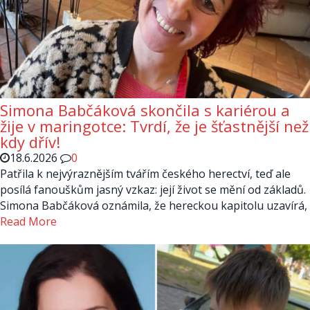
Simona Babčáková skončila s kariérou a
žije v maringotce: Tvrdí, že je šťastnější než
kdy dřív!
18.6.2026
0
Patřila k nejvýraznějším tvářím českého herectví, teď ale
posílá fanouškům jasný vzkaz: její život se mění od základů.
Simona Babčáková oznámila, že hereckou kapitolu uzavírá,
Read More