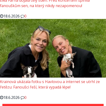
Ewa Farna dojala celý Eden: Před koncertem splnila
fanouškům sen, na který nikdy nezapomenou!
18.6.2026
0
Krainová ukázala fotku s Havlovou a internet se utrhl ze
řetězu: Fanoušci řeší, která vypadá lépe!
18.6.2026
0