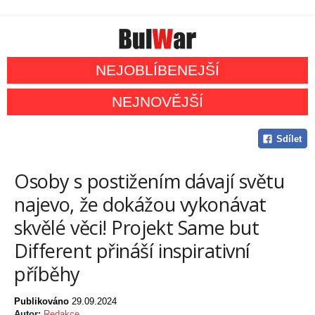
NEJOBLÍBENEJŠÍ
NEJNOVĚJŠÍ
Sdílet
Osoby s postižením dávají světu
najevo, že dokážou vykonávat
skvělé věci! Projekt Same but
Different přináší inspirativní
příběhy
Publikováno
29.09.2024
Autor:
Redakce