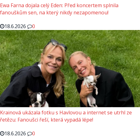
Ewa Farna dojala celý Eden: Před koncertem splnila
fanouškům sen, na který nikdy nezapomenou!
18.6.2026
0
Krainová ukázala fotku s Havlovou a internet se utrhl ze
řetězu: Fanoušci řeší, která vypadá lépe!
18.6.2026
0