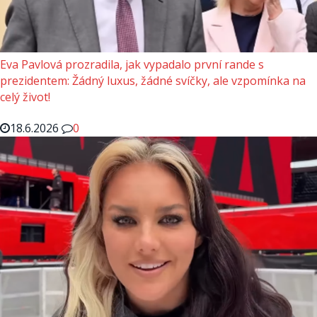
Eva Pavlová prozradila, jak vypadalo první rande s
prezidentem: Žádný luxus, žádné svíčky, ale vzpomínka na
celý život!
18.6.2026
0