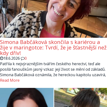
Simona Babčáková skončila s kariérou a
žije v maringotce: Tvrdí, že je šťastnější než
kdy dřív!
18.6.2026
0
Patřila k nejvýraznějším tvářím českého herectví, teď ale
posílá fanouškům jasný vzkaz: její život se mění od základů.
Simona Babčáková oznámila, že hereckou kapitolu uzavírá,
Read More