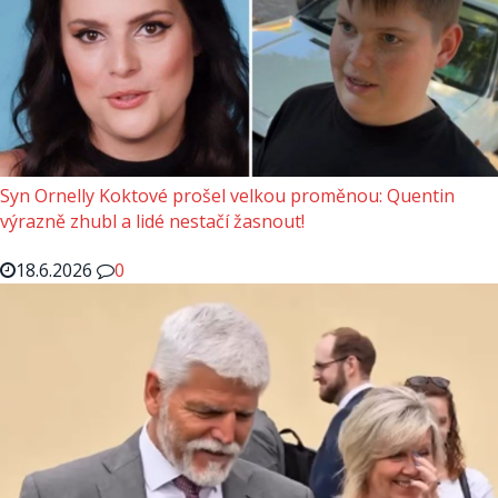
Syn Ornelly Koktové prošel velkou proměnou: Quentin
výrazně zhubl a lidé nestačí žasnout!
18.6.2026
0