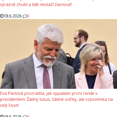
výrazně zhubl a lidé nestačí žasnout!
18.6.2026
0
Eva Pavlová prozradila, jak vypadalo první rande s
prezidentem: Žádný luxus, žádné svíčky, ale vzpomínka na
celý život!
18.6.2026
0