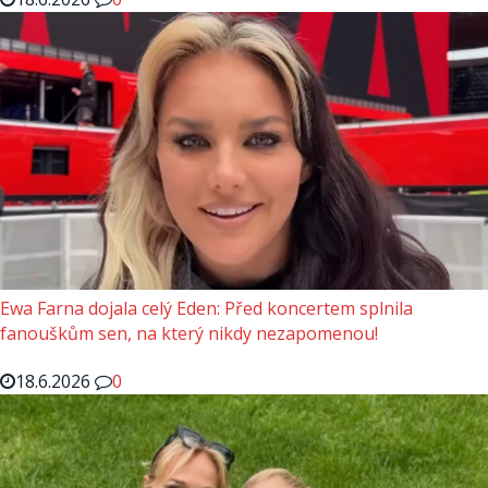
Ewa Farna dojala celý Eden: Před koncertem splnila
fanouškům sen, na který nikdy nezapomenou!
18.6.2026
0