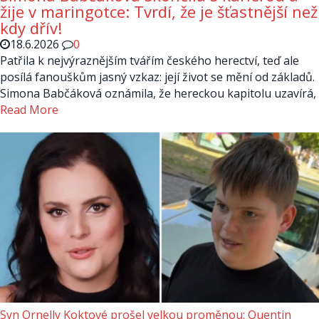
žije v maringotce: Tvrdí, že je šťastnější než
kdy dřív!
18.6.2026
0
Patřila k nejvýraznějším tvářím českého herectví, teď ale
posílá fanouškům jasný vzkaz: její život se mění od základů.
Simona Babčáková oznámila, že hereckou kapitolu uzavírá,
Read More
Syn Ornelly Koktové prošel velkou proměnou: Quentin