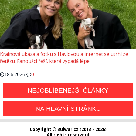
Krainová ukázala fotku s Havlovou a internet se utrhl ze
řetězu: Fanoušci řeší, která vypadá lépe!
18.6.2026
0
NEJOBLÍBENEJŠÍ ČLÁNKY
NA HLAVNÍ STRÁNKU
Copyright © Bulwar.cz (2013 - 2026)
All rights reserverd