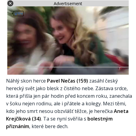
Advertisement
Náhlý skon herce
Pavel Nečas (†59)
zasáhl český
herecký svět jako blesk z čistého nebe. Zástava srdce,
která přišla jen pár hodin před koncem roku, zanechala
v šoku nejen rodinu, ale i přátele a kolegy. Mezi těmi,
kdo jeho smrt nesou obzvlášť těžce, je herečka
Aneta
Krejčíková (34)
. Ta se nyní svěřila s
bolestným
přiznáním
, které bere dech.