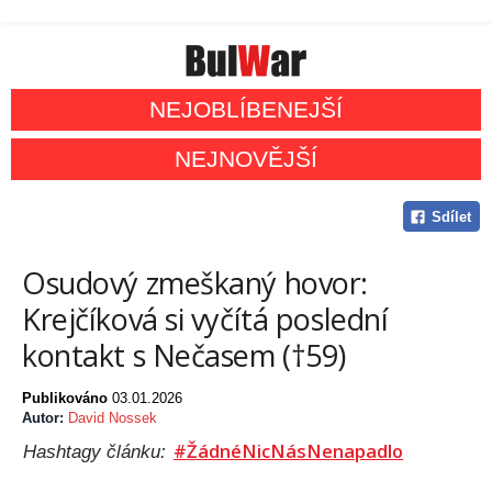
NEJOBLÍBENEJŠÍ
NEJNOVĚJŠÍ
Sdílet
Osudový zmeškaný hovor:
Krejčíková si vyčítá poslední
kontakt s Nečasem (†59)
Publikováno
03.01.2026
Autor:
David Nossek
#ŽádnéNicNásNenapadlo
Hashtagy článku: