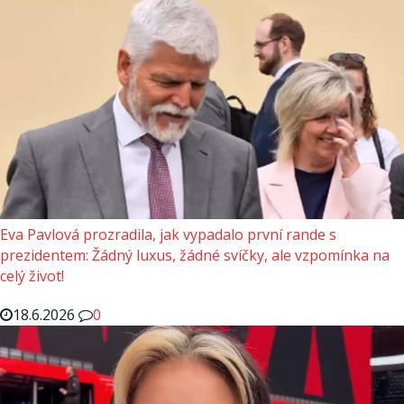
Eva Pavlová prozradila, jak vypadalo první rande s
prezidentem: Žádný luxus, žádné svíčky, ale vzpomínka na
celý život!
18.6.2026
0