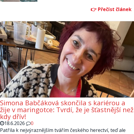
Simona Babčáková skončila s kariérou a
žije v maringotce: Tvrdí, že je šťastnější než
kdy dřív!
18.6.2026
0
Patřila k nejvýraznějším tvářím českého herectví, teď ale