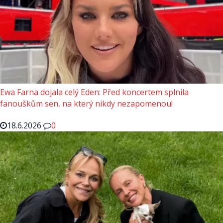
Ewa Farna dojala celý Eden: Před koncertem splnila
fanouškům sen, na který nikdy nezapomenou!
18.6.2026
0