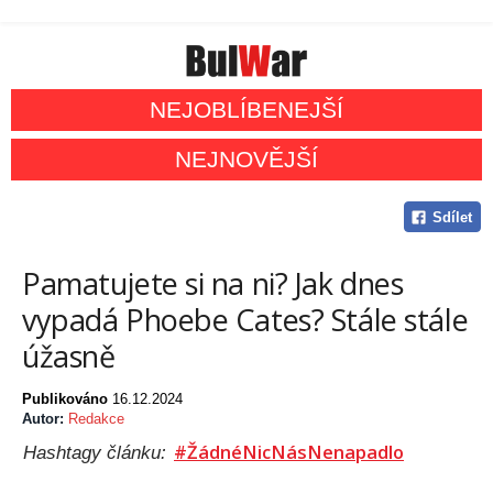
NEJOBLÍBENEJŠÍ
NEJNOVĚJŠÍ
Sdílet
Pamatujete si na ni? Jak dnes
vypadá Phoebe Cates? Stále stále
úžasně
Publikováno
16.12.2024
Autor:
Redakce
#ŽádnéNicNásNenapadlo
Hashtagy článku: