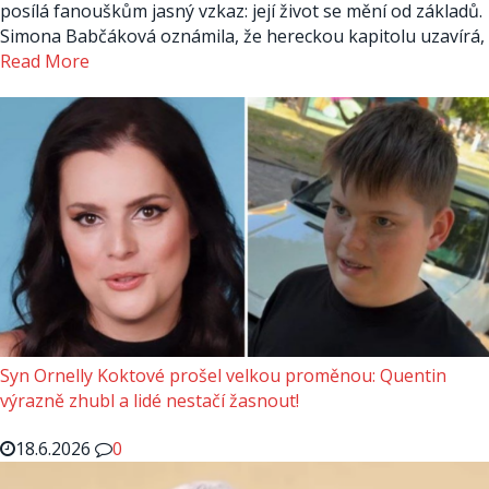
posílá fanouškům jasný vzkaz: její život se mění od základů.
Simona Babčáková oznámila, že hereckou kapitolu uzavírá,
Read More
Syn Ornelly Koktové prošel velkou proměnou: Quentin
výrazně zhubl a lidé nestačí žasnout!
18.6.2026
0