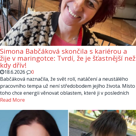
Simona Babčáková skončila s kariérou a
žije v maringotce: Tvrdí, že je šťastnější než
kdy dřív!
18.6.2026
0
Babčáková naznačila, že svět rolí, natáčení a neustálého
pracovního tempa už není středobodem jejího života. Místo
toho chce energii věnovat oblastem, které ji v posledních
Read More