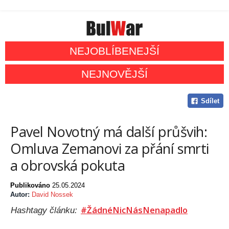
NEJOBLÍBENEJŠÍ
NEJNOVĚJŠÍ
Sdílet
Pavel Novotný má další průšvih:
Omluva Zemanovi za přání smrti
a obrovská pokuta
Publikováno
25.05.2024
Autor:
David Nossek
#ŽádnéNicNásNenapadlo
Hashtagy článku: