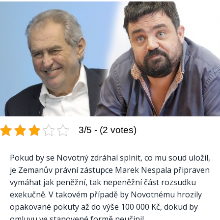
3/5 - (2 votes)
Pokud by se Novotný zdráhal splnit, co mu soud uložil,
je Zemanův právní zástupce Marek Nespala připraven
vymáhat jak peněžní, tak nepeněžní část rozsudku
exekučně. V takovém případě by Novotnému hrozily
opakované pokuty až do výše 100 000 Kč, dokud by
omluvu ve stanovené formě neučinil.