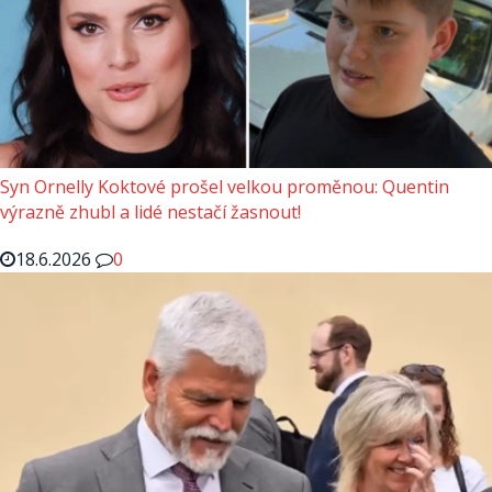
Syn Ornelly Koktové prošel velkou proměnou: Quentin
výrazně zhubl a lidé nestačí žasnout!
18.6.2026
0