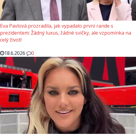
Eva Pavlová prozradila, jak vypadalo první rande s
prezidentem: Žádný luxus, žádné svíčky, ale vzpomínka na
celý život!
18.6.2026
0