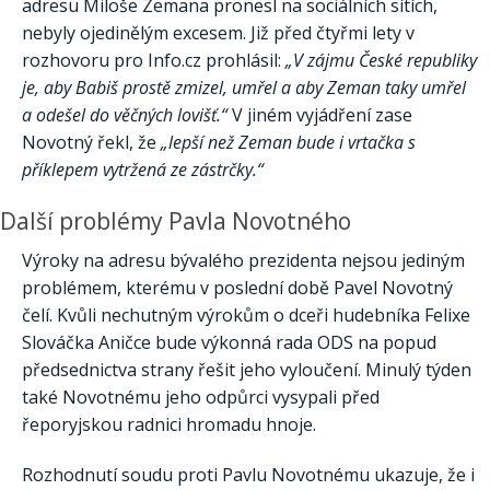
adresu Miloše Zemana pronesl na sociálních sítích,
nebyly ojedinělým excesem. Již před čtyřmi lety v
rozhovoru pro Info.cz prohlásil:
„V zájmu České republiky
je, aby Babiš prostě zmizel, umřel a aby Zeman taky umřel
a odešel do věčných lovišť.“
V jiném vyjádření zase
Novotný řekl, že
„lepší než Zeman bude i vrtačka s
příklepem vytržená ze zástrčky.“
Další problémy Pavla Novotného
Výroky na adresu bývalého prezidenta nejsou jediným
problémem, kterému v poslední době Pavel Novotný
čelí. Kvůli nechutným výrokům o dceři hudebníka Felixe
Slováčka Aničce bude výkonná rada ODS na popud
předsednictva strany řešit jeho vyloučení. Minulý týden
také Novotnému jeho odpůrci vysypali před
řeporyjskou radnici hromadu hnoje.
Rozhodnutí soudu proti Pavlu Novotnému ukazuje, že i