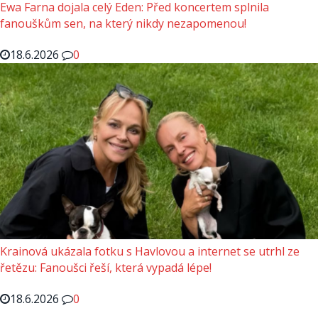
Ewa Farna dojala celý Eden: Před koncertem splnila
fanouškům sen, na který nikdy nezapomenou!
18.6.2026
0
Krainová ukázala fotku s Havlovou a internet se utrhl ze
řetězu: Fanoušci řeší, která vypadá lépe!
18.6.2026
0