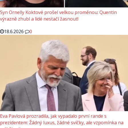
Syn Ornelly Koktové prošel velkou proměnou: Quentin
výrazně zhubl a lidé nestačí žasnout!
18.6.2026
0
Eva Pavlová prozradila, jak vypadalo první rande s
prezidentem: Žádný luxus, žádné svíčky, ale vzpomínka na