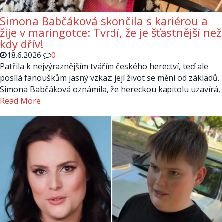
Simona Babčáková skončila s kariérou a
žije v maringotce: Tvrdí, že je šťastnější než
kdy dřív!
18.6.2026
0
Patřila k nejvýraznějším tvářím českého herectví, teď ale
posílá fanouškům jasný vzkaz: její život se mění od základů.
Simona Babčáková oznámila, že hereckou kapitolu uzavírá,
Read More