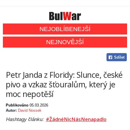
NEJOBLÍBENEJŠÍ
NEJNOVĚJŠÍ
Sdílet
Petr Janda z Floridy: Slunce, české
pivo a vzkaz šťouralům, který je
moc nepotěší
Publikováno
05.03.2026
Autor:
David Nossek
#ŽádnéNicNásNenapadlo
Hashtagy článku: