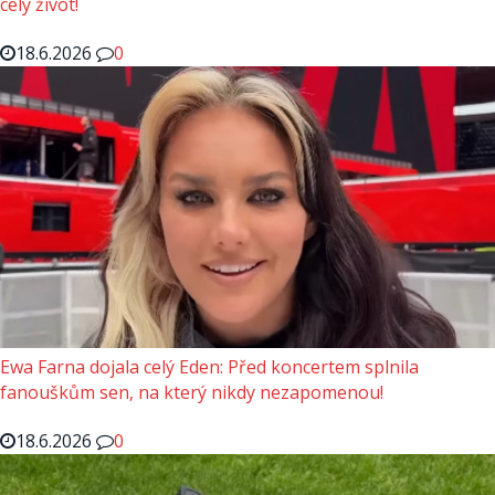
celý život!
18.6.2026
0
Ewa Farna dojala celý Eden: Před koncertem splnila
fanouškům sen, na který nikdy nezapomenou!
18.6.2026
0