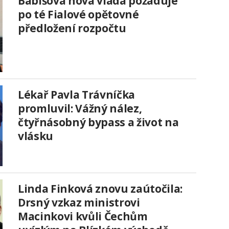
Babišová nová vláda požaduje
po té Fialové opětovné
předložení rozpočtu
Lékař Pavla Trávníčka
promluvil: Vážný nález,
čtyřnásobný bypass a život na
vlásku
Linda Finková znovu zaútočila:
Drsný vzkaz ministrovi
Macinkovi kvůli Čechům