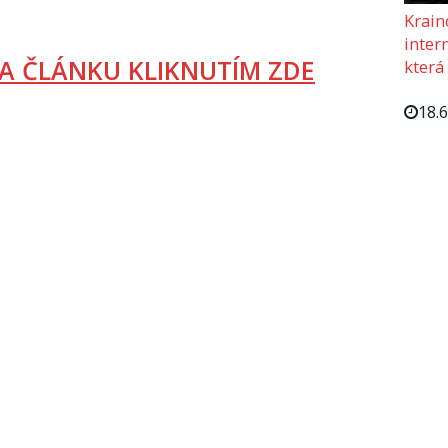
Krain
intern
A ČLÁNKU KLIKNUTÍM ZDE
která
18.