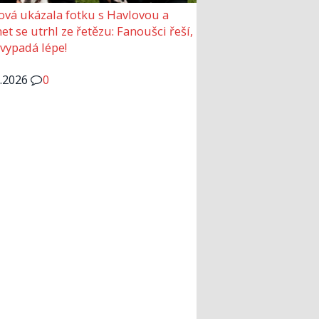
ová ukázala fotku s Havlovou a
et se utrhl ze řetězu: Fanoušci řeší,
 vypadá lépe!
6.2026
0