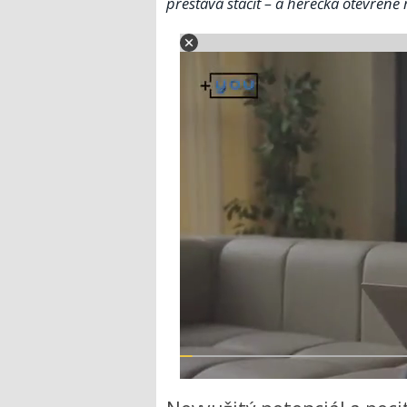
přestává stačit – a herečka otevřeně 