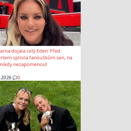
arna dojala celý Eden: Před
rtem splnila fanouškům sen, na
 nikdy nezapomenou!
6.2026
0