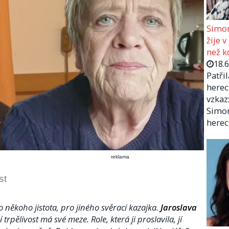
Simon
žije v
než kd
18.
Patři
herec
vzkaz:
Simon
herec
reklama
st
o někoho jistota, pro jiného svěrací kazajka.
Jaroslava
jí trpělivost má své meze. Role, která ji proslavila, jí