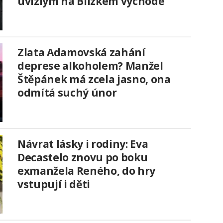
uvízlým na Blízkém východě
Zlata Adamovská zahání
deprese alkoholem? Manžel
Štěpánek má zcela jasno, ona
odmítá suchý únor
Návrat lásky i rodiny: Eva
Decastelo znovu po boku
exmanžela Reného, do hry
vstupují i děti