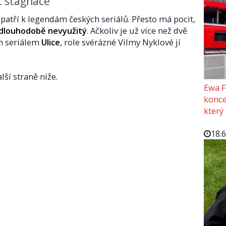
t stagnace
patří k legendám českých seriálů. Přesto má pocit,
á dlouhodobě nevyužitý
. Ačkoliv je už více než dvě
m seriálem
Ulice
, role svérázné Vilmy Nyklové jí
lší straně níže.
Ewa F
konce
který
18.