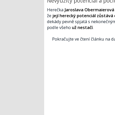
Nevyužitý potenciál a poci
Herečka
Jaroslava Obermaierová
že
její herecký potenciál zůstáv
dekády pevně spjatá s nekonečný
podle všeho
už nestačí
.
Pokračujte ve čtení článku na da