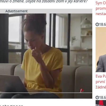
mluví o změně. Dojde na zásadní zlom v její kariéře?
Syn O
promě
Advertisement
nesta
18.
Eva P
první
žádné
18.