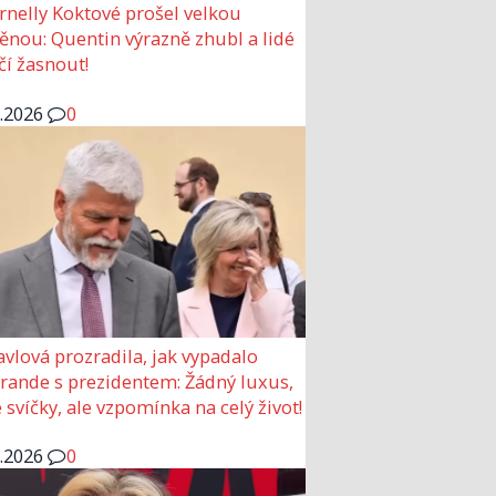
rnelly Koktové prošel velkou
nou: Quentin výrazně zhubl a lidé
čí žasnout!
6.2026
0
avlová prozradila, jak vypadalo
 rande s prezidentem: Žádný luxus,
 svíčky, ale vzpomínka na celý život!
6.2026
0