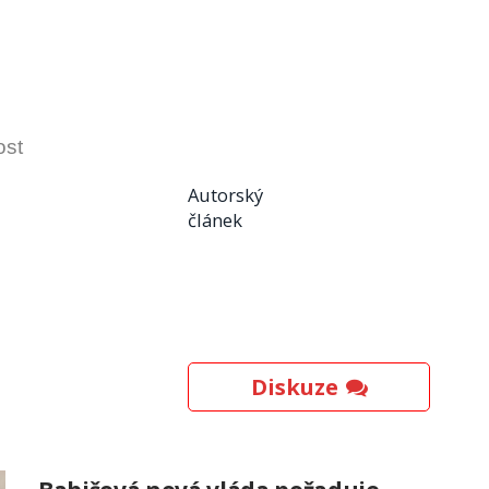
ost
Autorský
článek
Diskuze