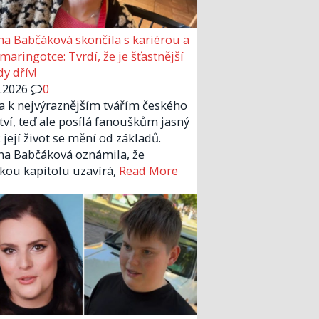
a Babčáková skončila s kariérou a
 maringotce: Tvrdí, že je šťastnější
y dřív!
6.2026
0
la k nejvýraznějším tvářím českého
tví, teď ale posílá fanouškům jasný
 její život se mění od základů.
a Babčáková oznámila, že
kou kapitolu uzavírá,
Read More