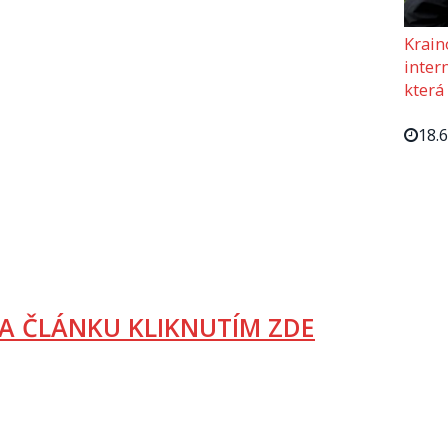
Krain
intern
která
18.
A ČLÁNKU KLIKNUTÍM ZDE