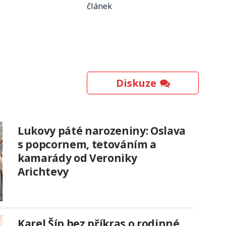
článek
Diskuze
Lukovy páté narozeniny: Oslava
s popcornem, tetováním a
kamarády od Veroniky
Arichtevy
Karel Šíp bez příkras o rodinné