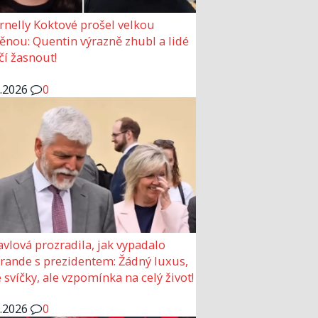
rnelly Koktové prošel velkou
nou: Quentin výrazně zhubl a lidé
čí žasnout!
6.2026
0
avlová prozradila, jak vypadalo
 rande s prezidentem: Žádný luxus,
 svíčky, ale vzpomínka na celý život!
6.2026
0