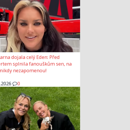
arna dojala celý Eden: Před
rtem splnila fanouškům sen, na
 nikdy nezapomenou!
6.2026
0