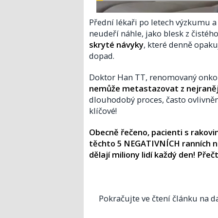
Přední lékaři po letech výzkumu a
neudeří náhle, jako blesk z čistého 
skryté návyky
, které denně opaku
dopad.
Doktor Han TT, renomovaný onkolo
nemůže metastazovat z nejranější
dlouhodobý proces, často ovlivněn
klíčové!
Obecně řečeno, pacienti s rakovin
těchto 5 NEGATIVNÍCH ranních ná
dělají miliony lidí každý den! Přeč
Pokračujte ve čtení článku na da