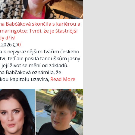
a Babčáková skončila s kariérou a
 maringotce: Tvrdí, že je šťastnější
y dřív!
6.2026
0
la k nejvýraznějším tvářím českého
tví, teď ale posílá fanouškům jasný
 její život se mění od základů.
a Babčáková oznámila, že
kou kapitolu uzavírá,
Read More