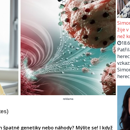
Simon
žije v
než kd
18.
Patři
herec
vzkaz:
Simon
herec
reklama
tes)
lem špatné genetiky nebo náhody? Mýlíte se! I když