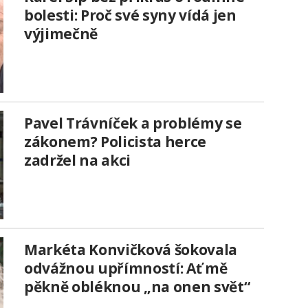
bolesti: Proč své syny vídá jen
výjimečně
Pavel Trávníček a problémy se
zákonem? Policista herce
zadržel na akci
Markéta Konvičková šokovala
odvážnou upřímností: Ať mě
pěkně obléknou „na onen svět“