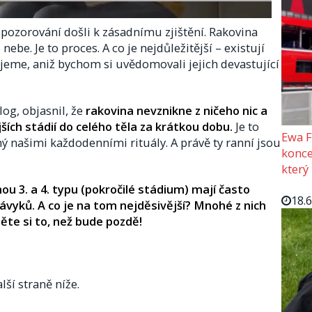
 pozorování došli k zásadnímu zjištění. Rakovina
nebe. Je to proces. A co je nejdůležitější – existují
jeme, aniž bychom si uvědomovali jejich devastující
g, objasnil, že
rakovina nevznikne z ničeho nic a
ch stádií do celého těla za krátkou dobu.
Je to
Ewa F
ý našimi každodenními rituály. A právě ty ranní jsou
konce
který
ou 3. a 4. typu (pokročilé stádium) mají často
18.
vyků. A co je na tom nejděsivější? Mnohé z nich
těte si to, než bude pozdě!
lší straně níže.