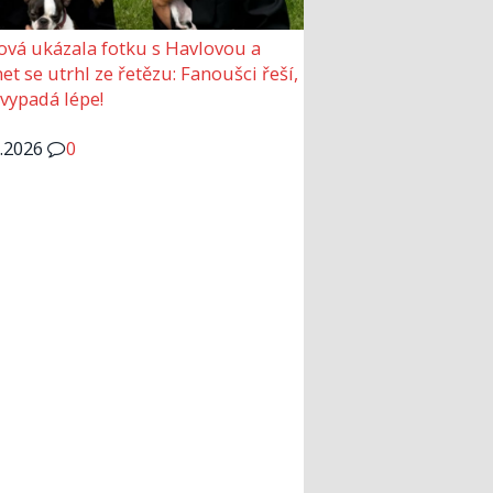
ová ukázala fotku s Havlovou a
et se utrhl ze řetězu: Fanoušci řeší,
 vypadá lépe!
6.2026
0