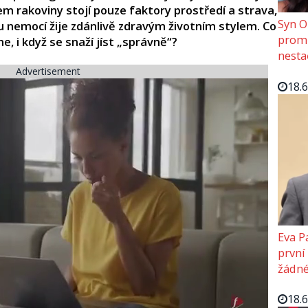
m rakoviny stojí pouze faktory prostředí a strava,
Syn O
 nemocí žije zdánlivě zdravým životním stylem. Co
promě
, i když se snaží jíst „správně“?
nesta
Advertisement
18.
Eva P
první
žádné
18.