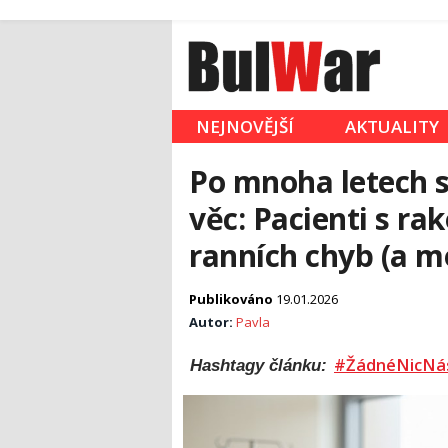
NEJNOVĚJŠÍ
AKTUALITY
Po mnoha letech si
věc: Pacienti s ra
ranních chyb (a mo
Publikováno
19.01.2026
Autor:
Pavla
#ŽádnéNicNá
Hashtagy článku: