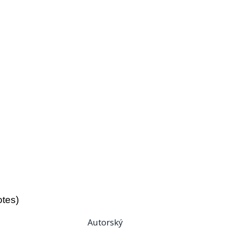
otes)
Autorský