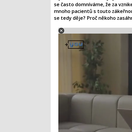
se často domníváme, že za vznike
mnoho pacientů s touto zákeřnou
se tedy děje? Proč někoho zasáhne