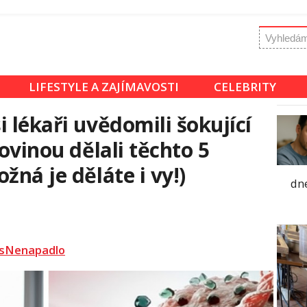
LIFESTYLE A ZAJÍMAVOSTI
CELEBRITY
 lékaři uvědomili šokující
kovinou dělali těchto 5
žná je děláte i vy!)
dne
sNenapadlo