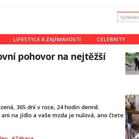
LIFESTYLE A ZAJÍMAVOSTI
CELEBRITY
ovní pohovor na nejtěžší
ená, 365 dní v roce, 24 hodin denně.
ani na jídlo a vaše mzda je nulová, ano čtete
deo
#Zábava