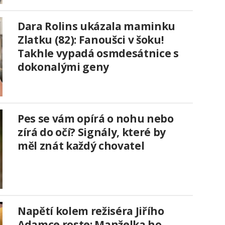
Dara Rolins ukázala maminku
Zlatku (82): Fanoušci v šoku!
Takhle vypadá osmdesátnice s
dokonalými geny
Pes se vám opírá o nohu nebo
zírá do očí? Signály, které by
měl znát každý chovatel
Napětí kolem režiséra Jiřího
Adamce roste: Manželka ho