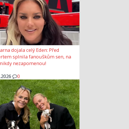
arna dojala celý Eden: Před
rtem splnila fanouškům sen, na
 nikdy nezapomenou!
6.2026
0