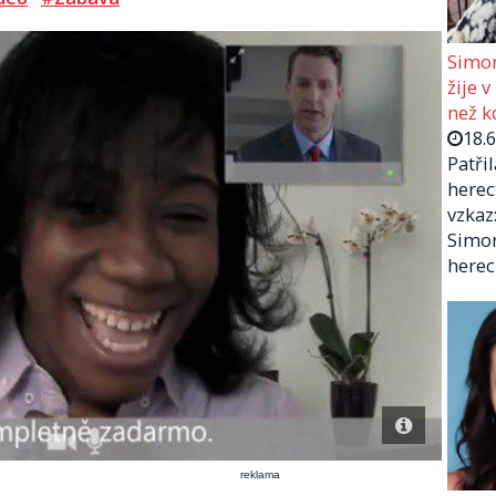
Simon
žije v
než kd
18.
Patři
herec
vzkaz:
Simon
herec
reklama