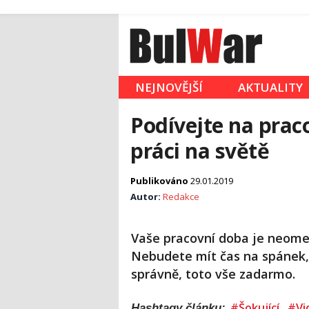
NEJNOVĚJŠÍ
AKTUALITY
Podívejte na prac
práci na světě
Publikováno
29.01.2019
Autor:
Redakce
Vaše pracovní doba je neomez
Nebudete mít čas na spánek, 
správně, toto vše zadarmo.
#Šokující
#Vi
Hashtagy článku: