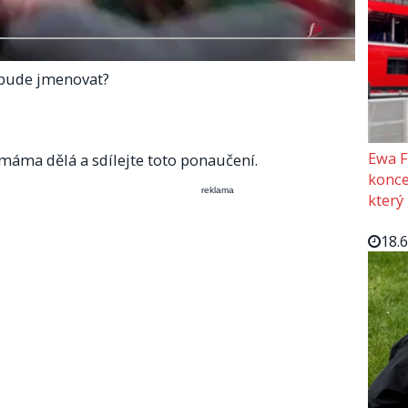
e bude jmenovat?
Ewa F
 máma dělá a sdílejte toto ponaučení.
konce
reklama
který
18.