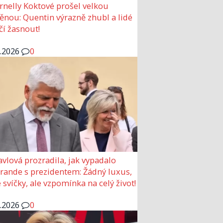
rnelly Koktové prošel velkou
nou: Quentin výrazně zhubl a lidé
čí žasnout!
6.2026
0
avlová prozradila, jak vypadalo
 rande s prezidentem: Žádný luxus,
 svíčky, ale vzpomínka na celý život!
6.2026
0