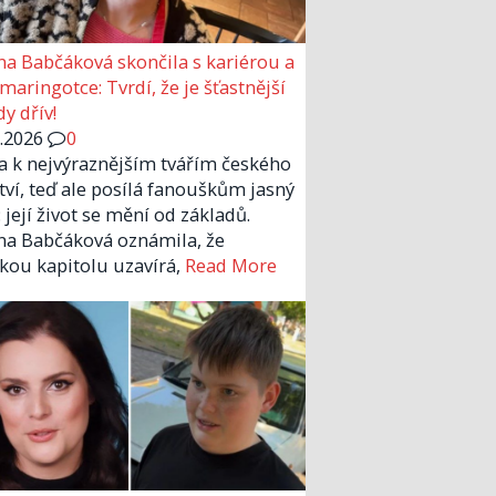
a Babčáková skončila s kariérou a
 maringotce: Tvrdí, že je šťastnější
y dřív!
6.2026
0
la k nejvýraznějším tvářím českého
tví, teď ale posílá fanouškům jasný
 její život se mění od základů.
a Babčáková oznámila, že
kou kapitolu uzavírá,
Read More