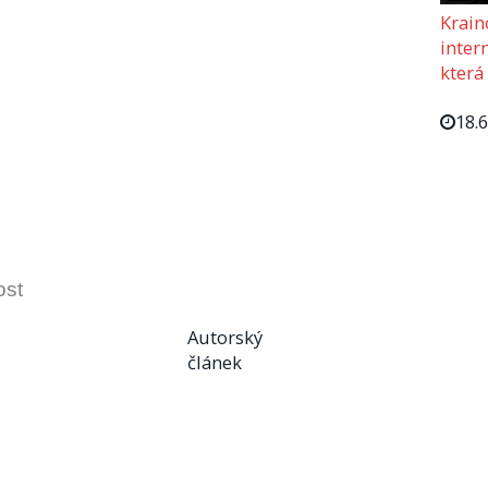
Krain
intern
která
18.
ost
Autorský
článek