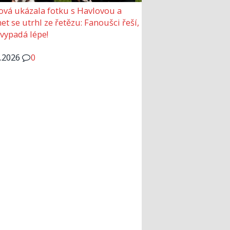
ová ukázala fotku s Havlovou a
et se utrhl ze řetězu: Fanoušci řeší,
 vypadá lépe!
6.2026
0