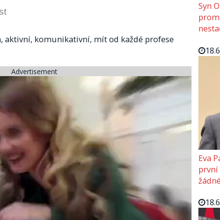
Syn O
st
promě
nesta
, aktivní, komunikativní, mít od každé profese
18.
Advertisement
Eva P
první
žádné
18.