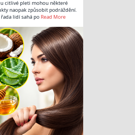
 u citlivé pleti mohou některé
kty naopak způsobit podráždění.
 řada lidí sahá po
Read More