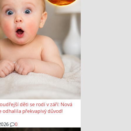
udřejší děti se rodí v září: Nová
e odhalila překvapivý důvod!
2026
0