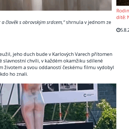
Rodin
dítě: 
er a člověk s obrovským srdcem,“
shrnula v jednom ze
5.8.
ž neužil, jeho duch bude v Karlových Varech přítomen
é slavnostní chvíli, v každém okamžiku sdílené
svým životem a svou oddaností českému filmu vydobyl
kdo ho znali.