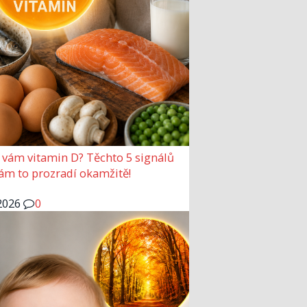
 vám vitamin D? Těchto 5 signálů
vám to prozradí okamžitě!
2026
0