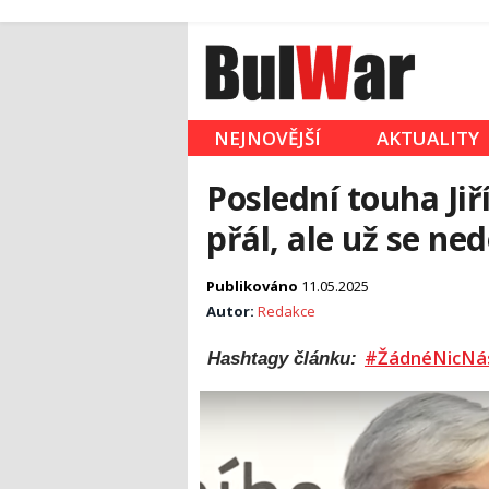
NEJNOVĚJŠÍ
AKTUALITY
Poslední touha Jiř
přál, ale už se ne
Publikováno
11.05.2025
Autor:
Redakce
#ŽádnéNicNá
Hashtagy článku: