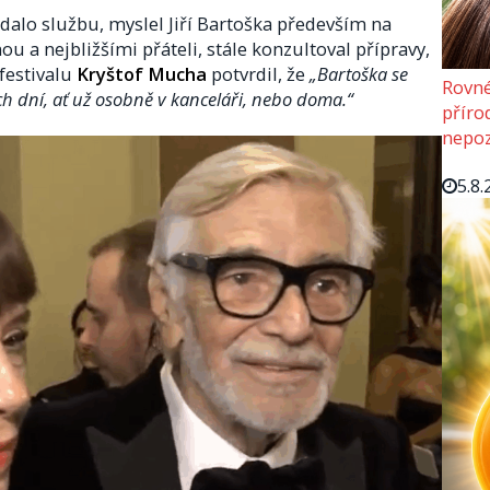
vídalo službu, myslel Jiří Bartoška především na
u a nejbližšími přáteli, stále konzultoval přípravy,
 festivalu
Kryštof Mucha
potvrdil, že
„Bartoška se
Rovné
h dní, ať už osobně v kanceláři, nebo doma.“
příro
nepoz
5.8.