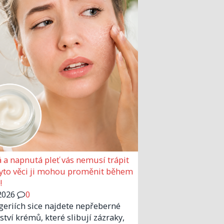
 a napnutá pleť vás nemusí trápit
Tyto věci ji mohou proměnit během
!
2026
0
geriích sice najdete nepřeberné
tví krémů, které slibují zázraky,