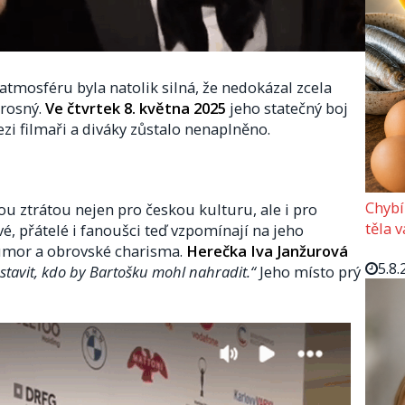
 atmosféru byla natolik silná, že nedokázal zcela
prosný.
Ve čtvrtek 8. května 2025
jeho statečný boj
ezi filmaři a diváky zůstalo nenaplněno.
Chybí
ou ztrátou nejen pro českou kulturu, ale i pro
těla 
vé, přátelé i fanoušci teď vzpomínají na jeho
umor a obrovské charisma.
Herečka Iva Janžurová
5.8.
stavit, kdo by Bartošku mohl nahradit.“
Jeho místo prý