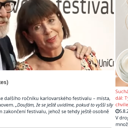
tes)
Suchá
dál: 
e dalšího ročníku karlovarského festivalu – místa,
chvíle
omovem.
„Doufám, že se ještě uvidíme, pokud to vyšší síly
5.8.
 zakončení festivalu, jehož se tehdy ještě osobně
V dro
množs