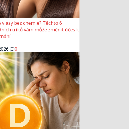
 vlasy bez chemie? Těchto 6
dních triků vám může změnit účes k
nání!
2026
0