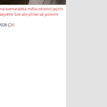
ná kamarádka měla odnosit jejich
Největší šok ale přišel až potom!
2026
0