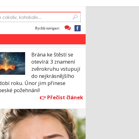
Rychlá navigace:
Brána ke štěstí se
otevírá: 3 znamení
zvěrokruhu vstupují
do nejkrásnějšího
dobí roku. Únor jim přinese
beské požehnání!