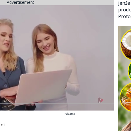
jenže
Advertisement
produ
Proto
reklama
dní