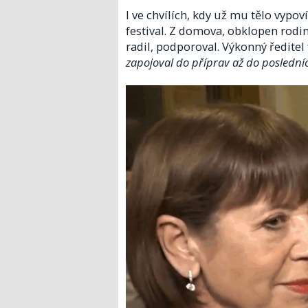
I ve chvílích, kdy už mu tělo vypo
festival. Z domova, obklopen rodino
radil, podporoval. Výkonný ředitel
zapojoval do příprav až do posledníc