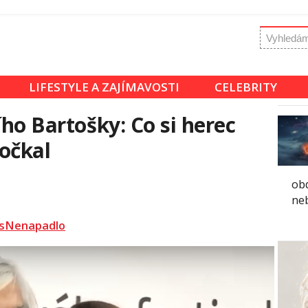
LIFESTYLE A ZAJÍMAVOSTI
CELEBRITY
ího Bartošky: Co si herec
dočkal
ob
ne
sNenapadlo