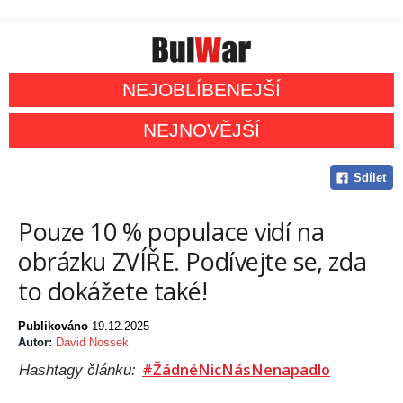
NEJOBLÍBENEJŠÍ
NEJNOVĚJŠÍ
Sdílet
Pouze 10 % populace vidí na
obrázku ZVÍŘE. Podívejte se, zda
to dokážete také!
Publikováno
19.12.2025
Autor:
David Nossek
#ŽádnéNicNásNenapadlo
Hashtagy článku: