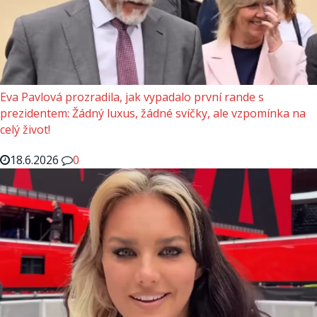
Eva Pavlová prozradila, jak vypadalo první rande s
prezidentem: Žádný luxus, žádné svíčky, ale vzpomínka na
celý život!
18.6.2026
0