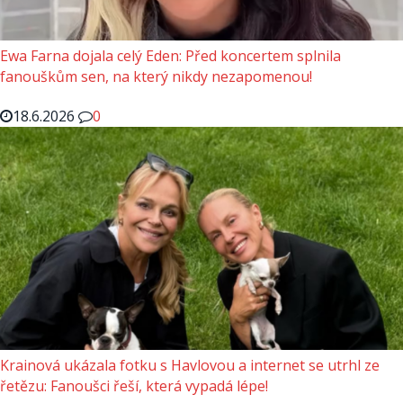
Ewa Farna dojala celý Eden: Před koncertem splnila
fanouškům sen, na který nikdy nezapomenou!
18.6.2026
0
Krainová ukázala fotku s Havlovou a internet se utrhl ze
řetězu: Fanoušci řeší, která vypadá lépe!