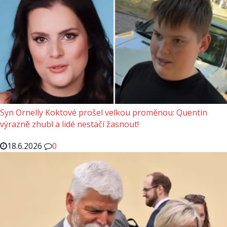
Syn Ornelly Koktové prošel velkou proměnou: Quentin
výrazně zhubl a lidé nestačí žasnout!
18.6.2026
0