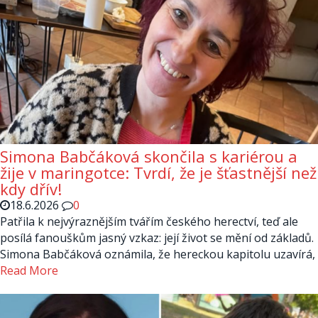
Simona Babčáková skončila s kariérou a
žije v maringotce: Tvrdí, že je šťastnější než
kdy dřív!
18.6.2026
0
Patřila k nejvýraznějším tvářím českého herectví, teď ale
posílá fanouškům jasný vzkaz: její život se mění od základů.
Simona Babčáková oznámila, že hereckou kapitolu uzavírá,
Read More