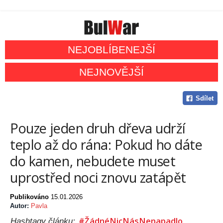
NEJOBLÍBENEJŠÍ
NEJNOVĚJŠÍ
Sdílet
Pouze jeden druh dřeva udrží
teplo až do rána: Pokud ho dáte
do kamen, nebudete muset
uprostřed noci znovu zatápět
Publikováno
15.01.2026
Autor:
Pavla
#ŽádnéNicNásNenapadlo
Hashtagy článku: