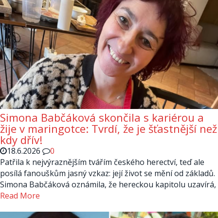
Simona Babčáková skončila s kariérou a
žije v maringotce: Tvrdí, že je šťastnější než
kdy dřív!
18.6.2026
0
Patřila k nejvýraznějším tvářím českého herectví, teď ale
posílá fanouškům jasný vzkaz: její život se mění od základů.
Simona Babčáková oznámila, že hereckou kapitolu uzavírá,
Read More