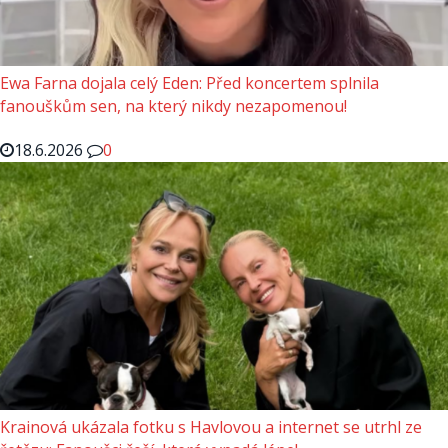
Ewa Farna dojala celý Eden: Před koncertem splnila
fanouškům sen, na který nikdy nezapomenou!
18.6.2026
0
Krainová ukázala fotku s Havlovou a internet se utrhl ze