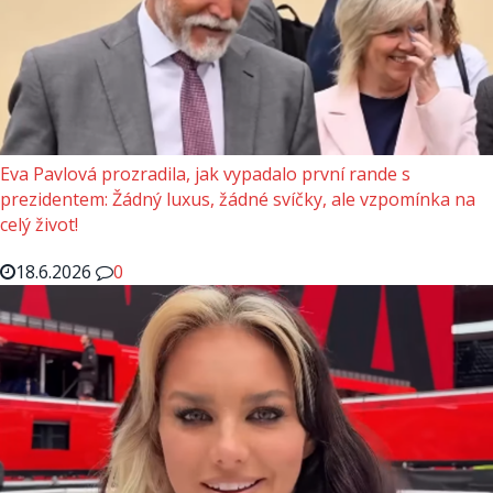
Eva Pavlová prozradila, jak vypadalo první rande s
prezidentem: Žádný luxus, žádné svíčky, ale vzpomínka na
celý život!
18.6.2026
0