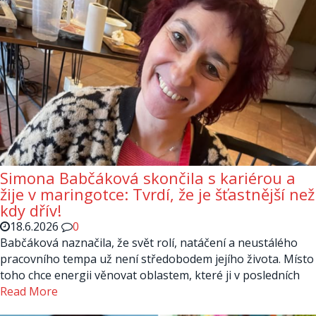
Simona Babčáková skončila s kariérou a
žije v maringotce: Tvrdí, že je šťastnější než
kdy dřív!
18.6.2026
0
Babčáková naznačila, že svět rolí, natáčení a neustálého
pracovního tempa už není středobodem jejího života. Místo
toho chce energii věnovat oblastem, které ji v posledních
Read More