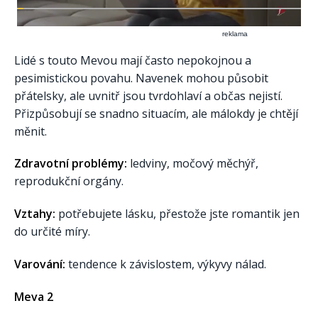
reklama
Lidé s touto Mevou mají často nepokojnou a
pesimistickou povahu. Navenek mohou působit
přátelsky, ale uvnitř jsou tvrdohlaví a občas nejistí.
Přizpůsobují se snadno situacím, ale málokdy je chtějí
měnit.
Zdravotní problémy:
ledviny, močový měchýř,
reprodukční orgány.
Vztahy:
potřebujete lásku, přestože jste romantik jen
do určité míry.
Varování:
tendence k závislostem, výkyvy nálad.
Meva 2