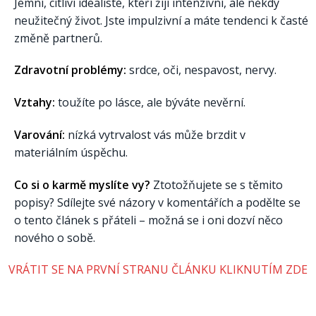
Jemní, citliví idealisté, kteří žijí intenzivní, ale někdy
neužitečný život. Jste impulzivní a máte tendenci k časté
změně partnerů.
Zdravotní problémy:
srdce, oči, nespavost, nervy.
Vztahy:
toužíte po lásce, ale býváte nevěrní.
Varování:
nízká vytrvalost vás může brzdit v
materiálním úspěchu.
Co si o karmě myslíte vy?
Ztotožňujete se s těmito
popisy? Sdílejte své názory v komentářích a podělte se
o tento článek s přáteli – možná se i oni dozví něco
nového o sobě.
VRÁTIT SE NA PRVNÍ STRANU ČLÁNKU KLIKNUTÍM ZDE