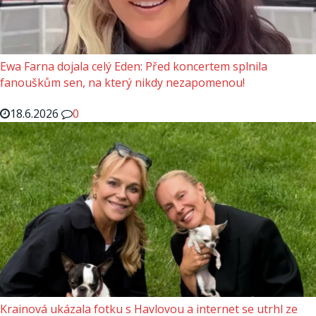
Ewa Farna dojala celý Eden: Před koncertem splnila
fanouškům sen, na který nikdy nezapomenou!
18.6.2026
0
Krainová ukázala fotku s Havlovou a internet se utrhl ze