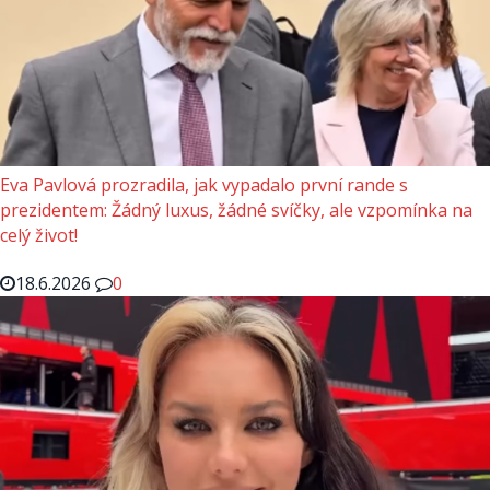
Eva Pavlová prozradila, jak vypadalo první rande s
prezidentem: Žádný luxus, žádné svíčky, ale vzpomínka na
celý život!
18.6.2026
0