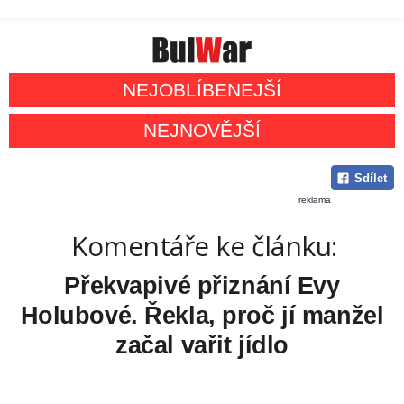
NEJOBLÍBENEJŠÍ
NEJNOVĚJŠÍ
Sdílet
reklama
Komentáře ke článku:
Překvapivé přiznání Evy
Holubové. Řekla, proč jí manžel
začal vařit jídlo