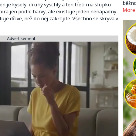
běžno
n je kyselý, druhý vyschlý a ten třetí má slupku
More
ybírá jen podle barvy, ale existuje jeden nenápadný
duje dříve, než do něj zakrojíte. Všechno se skrývá v
Advertisement