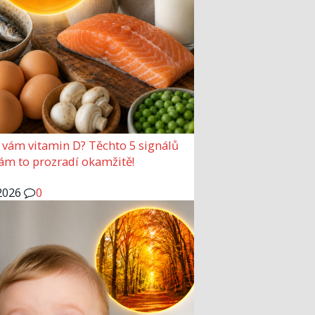
 vám vitamin D? Těchto 5 signálů
vám to prozradí okamžitě!
2026
0