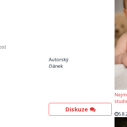
ost
Autorský
článek
Nejmo
studi
Diskuze
5.8.