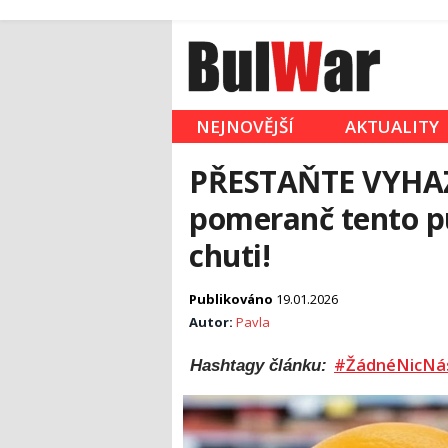
NEJNOVĚJŠÍ
AKTUALITY
PŘESTAŇTE VYHA
pomeranč tento pu
chuti!
Publikováno
19.01.2026
Autor:
Pavla
#ŽádnéNicNá
Hashtagy článku: