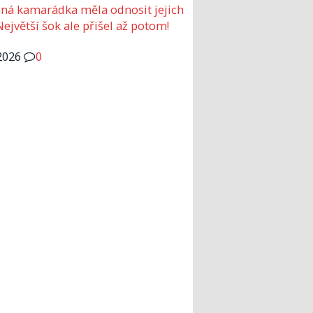
ná kamarádka měla odnosit jejich
Největší šok ale přišel až potom!
2026
0