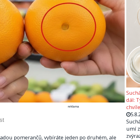
Suchá
dál: 
chvíle
reklama
5.8.
st
Suchá
umí z
zvýra
adou pomerančů, vybíráte jeden po druhém, ale