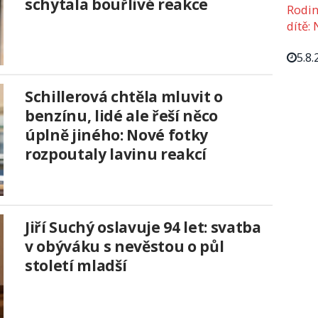
schytala bouřlivé reakce
Rodin
dítě: 
5.8.
Schillerová chtěla mluvit o
benzínu, lidé ale řeší něco
úplně jiného: Nové fotky
rozpoutaly lavinu reakcí
Jiří Suchý oslavuje 94 let: svatba
v obýváku s nevěstou o půl
století mladší