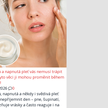
 a napnutá pleť vás nemusí trápit
Tyto věci ji mohou proměnit během
!
2026
0
, napnutá a někdy i svědivá pleť
nepříjemnit den – pne, šupinatí,
zňuje vrásky a často reaguje i na