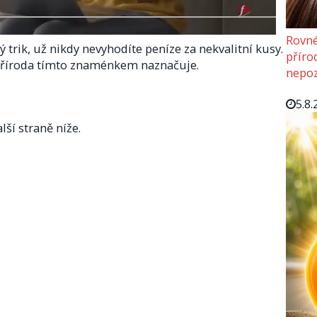
Rovné
trik, už nikdy nevyhodíte peníze za nekvalitní kusy.
příro
příroda tímto znaménkem naznačuje.
nepoz
5.8.
lší straně níže.