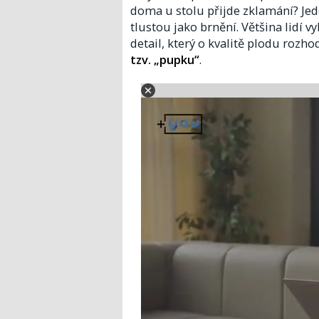
doma u stolu přijde zklamání? Jede
tlustou jako brnění. Většina lidí v
detail, který o kvalitě plodu rozho
tzv. „pupku“
.