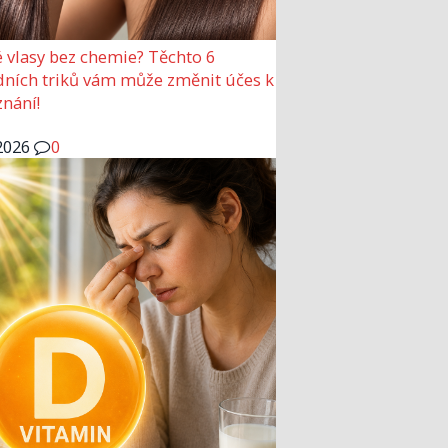
 vlasy bez chemie? Těchto 6
dních triků vám může změnit účes k
nání!
2026
0