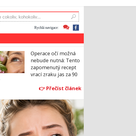
Rychlá navigace:
Operace očí možná
nebude nutná: Tento
zapomenutý recept
vrací zraku jas za 90
í