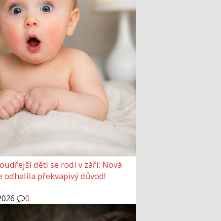
udřejší děti se rodí v září: Nová
e odhalila překvapivý důvod!
2026
0