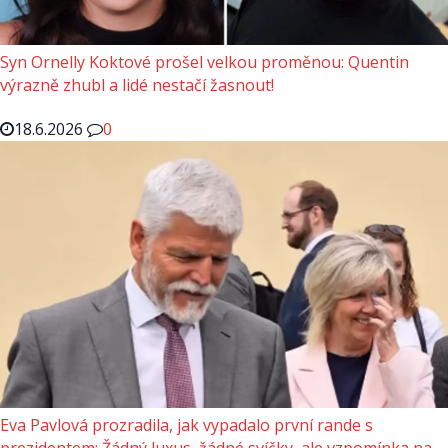
Syn Ornelly Koktové prošel velkou proměnou: Quentin
výrazně zhubl a lidé nestačí žasnout!
18.6.2026
0
Eva Pavlová prozradila, jak vypadalo první rande s