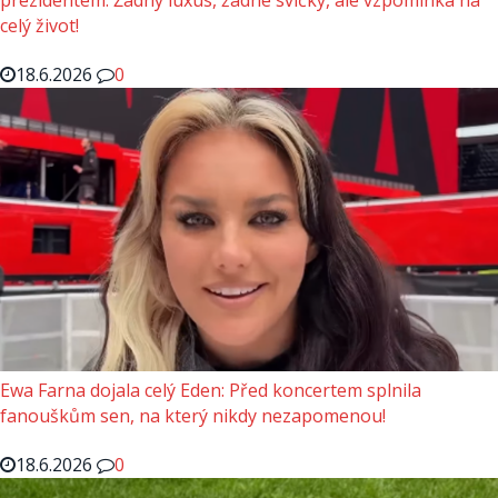
prezidentem: Žádný luxus, žádné svíčky, ale vzpomínka na
celý život!
18.6.2026
0
Ewa Farna dojala celý Eden: Před koncertem splnila
fanouškům sen, na který nikdy nezapomenou!
18.6.2026
0