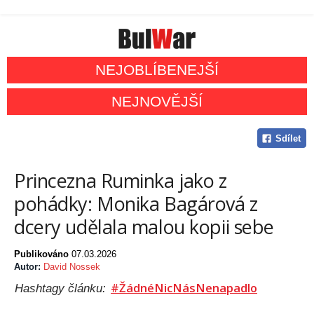
NEJOBLÍBENEJŠÍ
NEJNOVĚJŠÍ
Sdílet
Princezna Ruminka jako z
pohádky: Monika Bagárová z
dcery udělala malou kopii sebe
Publikováno
07.03.2026
Autor:
David Nossek
#ŽádnéNicNásNenapadlo
Hashtagy článku: