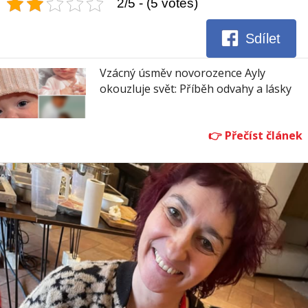
2/5 - (5 votes)
Sdílet
Vzácný úsměv novorozence Ayly
okouzluje svět: Příběh odvahy a lásky