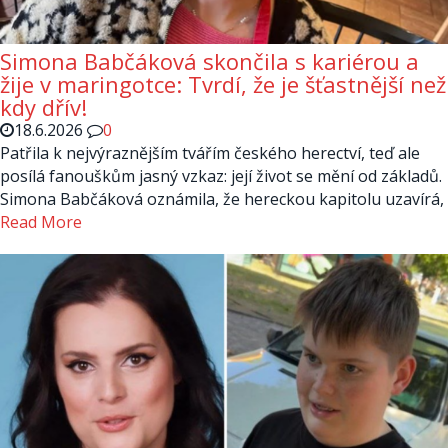
Simona Babčáková skončila s kariérou a
žije v maringotce: Tvrdí, že je šťastnější než
kdy dřív!
18.6.2026
0
Patřila k nejvýraznějším tvářím českého herectví, teď ale
posílá fanouškům jasný vzkaz: její život se mění od základů.
Simona Babčáková oznámila, že hereckou kapitolu uzavírá,
Read More