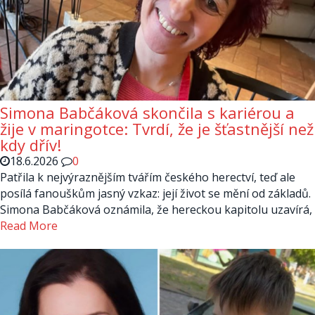
Simona Babčáková skončila s kariérou a
žije v maringotce: Tvrdí, že je šťastnější než
kdy dřív!
18.6.2026
0
Patřila k nejvýraznějším tvářím českého herectví, teď ale
posílá fanouškům jasný vzkaz: její život se mění od základů.
Simona Babčáková oznámila, že hereckou kapitolu uzavírá,
Read More