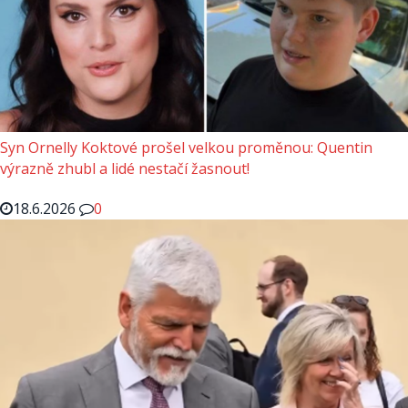
Syn Ornelly Koktové prošel velkou proměnou: Quentin
výrazně zhubl a lidé nestačí žasnout!
18.6.2026
0