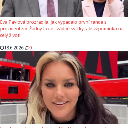
Eva Pavlová prozradila, jak vypadalo první rande s
prezidentem: Žádný luxus, žádné svíčky, ale vzpomínka na
celý život!
18.6.2026
0