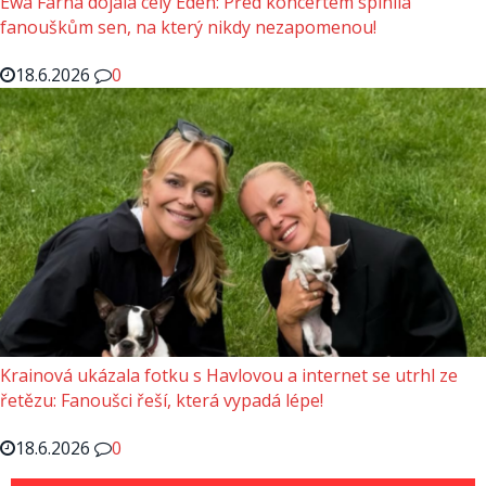
Ewa Farna dojala celý Eden: Před koncertem splnila
fanouškům sen, na který nikdy nezapomenou!
18.6.2026
0
Krainová ukázala fotku s Havlovou a internet se utrhl ze
řetězu: Fanoušci řeší, která vypadá lépe!
18.6.2026
0