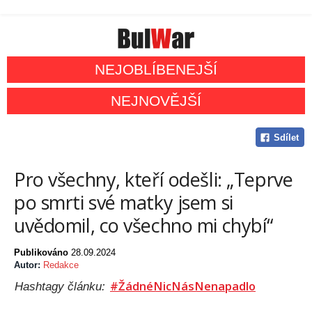
NEJOBLÍBENEJŠÍ
NEJNOVĚJŠÍ
Sdílet
Pro všechny, kteří odešli: „Teprve
po smrti své matky jsem si
uvědomil, co všechno mi chybí“
Publikováno
28.09.2024
Autor:
Redakce
#ŽádnéNicNásNenapadlo
Hashtagy článku: