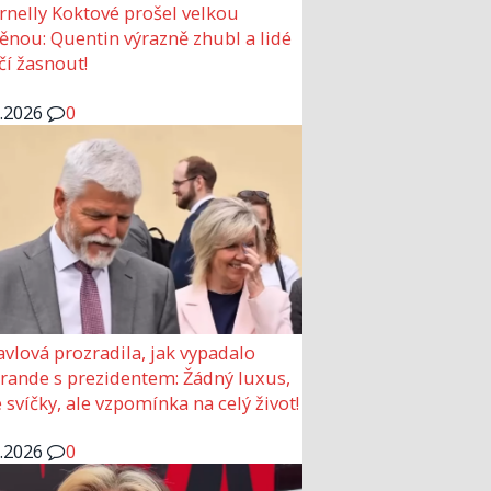
rnelly Koktové prošel velkou
nou: Quentin výrazně zhubl a lidé
čí žasnout!
6.2026
0
avlová prozradila, jak vypadalo
 rande s prezidentem: Žádný luxus,
 svíčky, ale vzpomínka na celý život!
6.2026
0