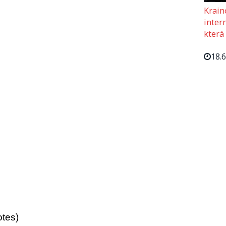
Krain
intern
která
18.
otes)