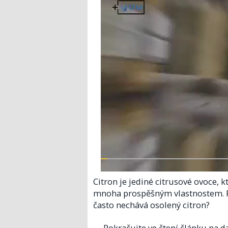
Citron je jediné citrusové ovoce, 
mnoha prospěšným vlastnostem. Př
často nechává osolený citron?
Pokračujte ve čtení článku na da