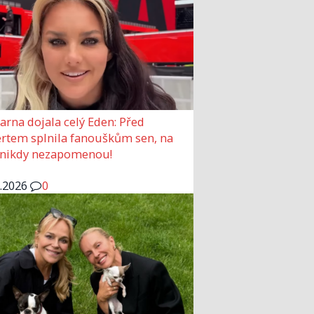
arna dojala celý Eden: Před
rtem splnila fanouškům sen, na
 nikdy nezapomenou!
6.2026
0