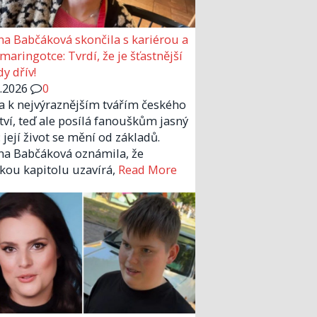
a Babčáková skončila s kariérou a
 maringotce: Tvrdí, že je šťastnější
y dřív!
6.2026
0
la k nejvýraznějším tvářím českého
tví, teď ale posílá fanouškům jasný
 její život se mění od základů.
a Babčáková oznámila, že
kou kapitolu uzavírá,
Read More