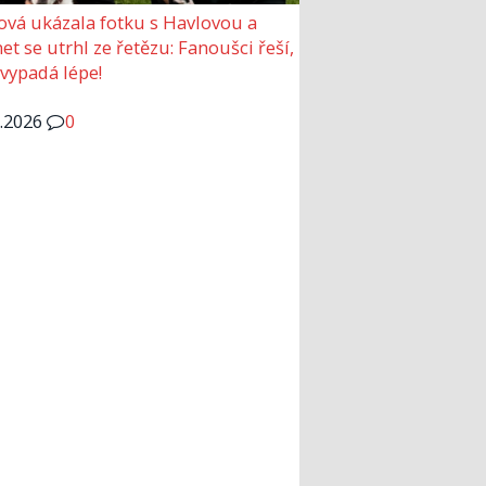
ová ukázala fotku s Havlovou a
et se utrhl ze řetězu: Fanoušci řeší,
 vypadá lépe!
6.2026
0