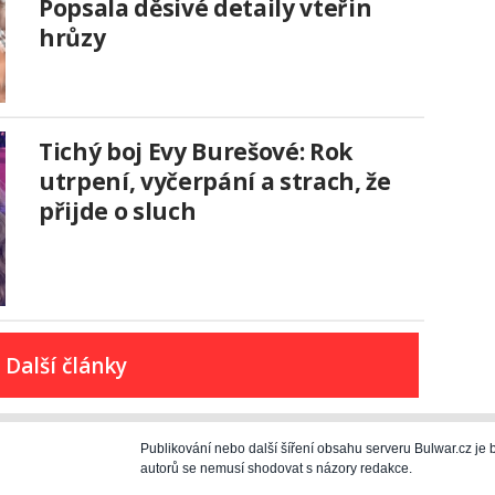
Popsala děsivé detaily vteřin
hrůzy
Tichý boj Evy Burešové: Rok
utrpení, vyčerpání a strach, že
přijde o sluch
Další články
Publikování nebo další šíření obsahu serveru Bulwar.cz j
autorů se nemusí shodovat s názory redakce.