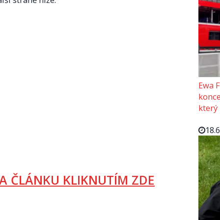
Ewa F
konce
který
18.
A ČLÁNKU KLIKNUTÍM ZDE