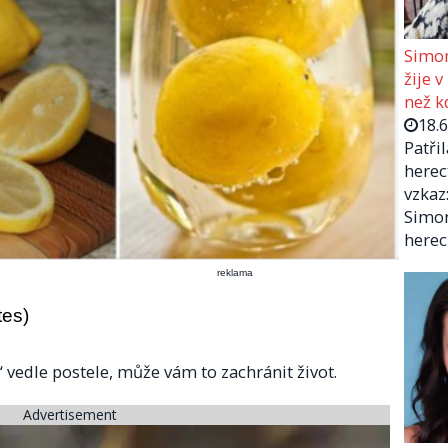
Simon
žije v
než kd
18.
Patři
herec
vzkaz:
Simon
herec
reklama
tes)
 vedle postele, může vám to zachránit život.
Advertisement