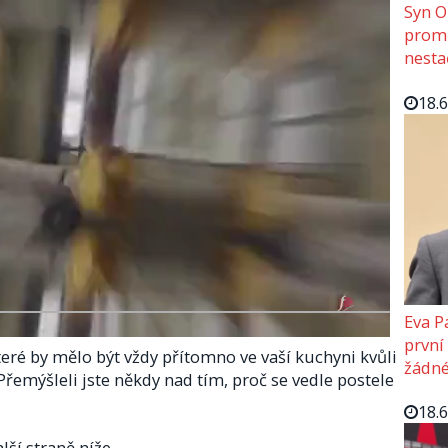
Syn O
promě
nesta
18.
Eva P
první
které by mělo být vždy přítomno ve vaší kuchyni kvůli
žádné
emýšleli jste někdy nad tím, proč se vedle postele
18.
lší straně níže.