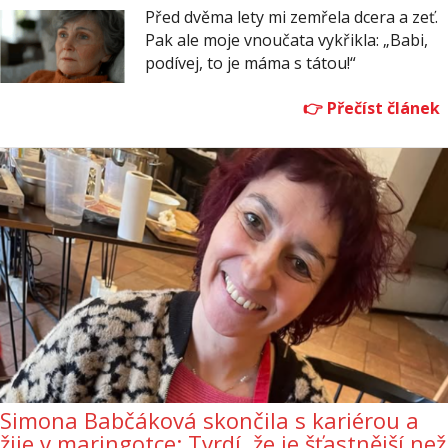
Před dvěma lety mi zemřela dcera a zeť.
Pak ale moje vnoučata vykřikla: „Babi,
podívej, to je máma s tátou!“
Simona Babčáková skončila s kariérou a
žije v maringotce: Tvrdí, že je šťastnější než