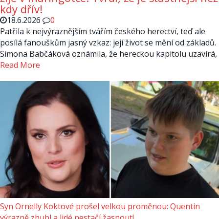
kdy dřív!
18.6.2026
0
Patřila k nejvýraznějším tvářím českého herectví, teď ale
posílá fanouškům jasný vzkaz: její život se mění od základů.
Simona Babčáková oznámila, že hereckou kapitolu uzavírá,
Read More
Syn Ornelly Koktové prošel velkou proměnou: Quentin
výrazně zhubl a lidé nestačí žasnout!