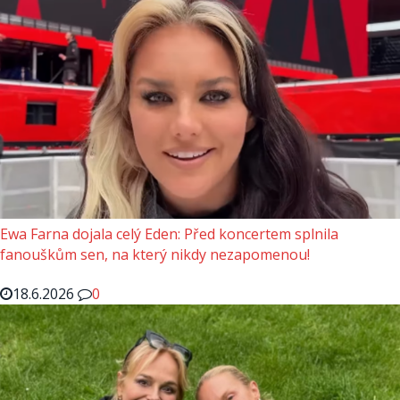
Ewa Farna dojala celý Eden: Před koncertem splnila
fanouškům sen, na který nikdy nezapomenou!
18.6.2026
0