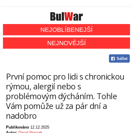
NEJOBLÍBENEJŠÍ
NEJNOVĚJŠÍ
Sdílet
První pomoc pro lidi s chronickou
rýmou, alergií nebo s
problémovým dýcháním. Tohle
Vám pomůže už za pár dní a
nadobro
Publikováno
12.12.2025
Autor:
David Nossek