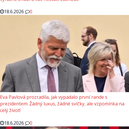
18.6.2026
0
Eva Pavlová prozradila, jak vypadalo první rande s
prezidentem: Žádný luxus, žádné svíčky, ale vzpomínka na
celý život!
18.6.2026
0