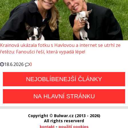
Krainová ukázala fotku s Havlovou a internet se utrhl ze
řetězu: Fanoušci řeší, která vypadá lépe!
18.6.2026
0
NEJOBLÍBENEJŠÍ ČLÁNKY
NA HLAVNÍ STRÁNKU
Copyright © Bulwar.cz (2013 - 2026)
All rights reserverd
-
kontakt
použití cookies