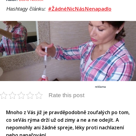
#ŽádnéNicNásNenapadlo
Hashtagy článku:
reklama
Rate this post
Mnoho z Vás již je pravděpodobně zoufalých po tom,
co seVás rýma drží už od zimy a ne a ne odejít. A
nepomohly ani žádné spreje, léky proti nachlazení
nebo napařování.