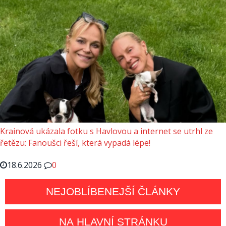
Krainová ukázala fotku s Havlovou a internet se utrhl ze
řetězu: Fanoušci řeší, která vypadá lépe!
18.6.2026
0
NEJOBLÍBENEJŠÍ ČLÁNKY
NA HLAVNÍ STRÁNKU