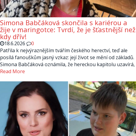
Simona Babčáková skončila s kariérou a
žije v maringotce: Tvrdí, že je šťastnější než
kdy dřív!
18.6.2026
0
Patřila k nejvýraznějším tvářím českého herectví, teď ale
posílá fanouškům jasný vzkaz: její život se mění od základů.
Simona Babčáková oznámila, že hereckou kapitolu uzavírá,
Read More