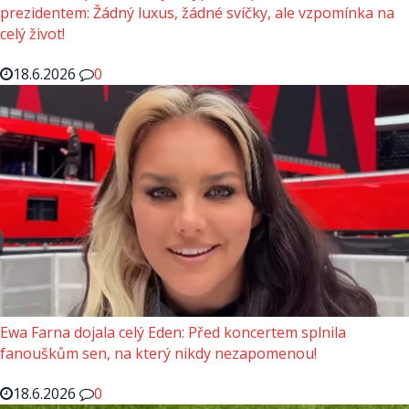
prezidentem: Žádný luxus, žádné svíčky, ale vzpomínka na
celý život!
18.6.2026
0
Ewa Farna dojala celý Eden: Před koncertem splnila
fanouškům sen, na který nikdy nezapomenou!
18.6.2026
0