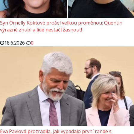
Syn Ornelly Koktové prošel velkou proměnou: Quentin
výrazně zhubl a lidé nestačí žasnout!
18.6.2026
0
Eva Pavlová prozradila, jak vypadalo první rande s