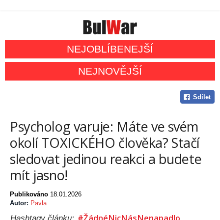
NEJOBLÍBENEJŠÍ
NEJNOVĚJŠÍ
Sdílet
Psycholog varuje: Máte ve svém
okolí TOXICKÉHO člověka? Stačí
sledovat jedinou reakci a budete
mít jasno!
Publikováno
18.01.2026
Autor:
Pavla
#ŽádnéNicNásNenapadlo
Hashtagy článku: