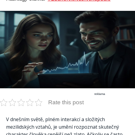
reklama
Rate this post
V dnešním světě, plném interakcí a složitých
mezilidských vztahů, je umění rozpoznat skutečný
charakter člověka cenější než zlato. Ačkoliv se často