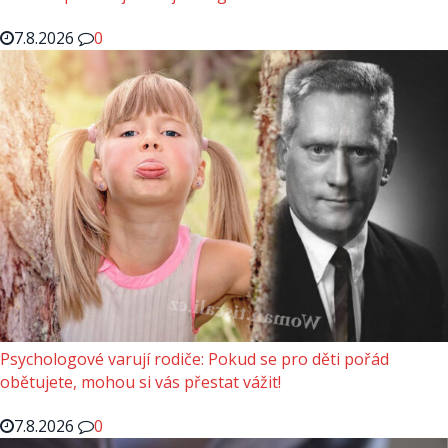
7.8.2026
0
Psychologové varují rodiče: Pokud se pro děti pořád
obětujete, mohou si vás přestat vážit!
7.8.2026
0