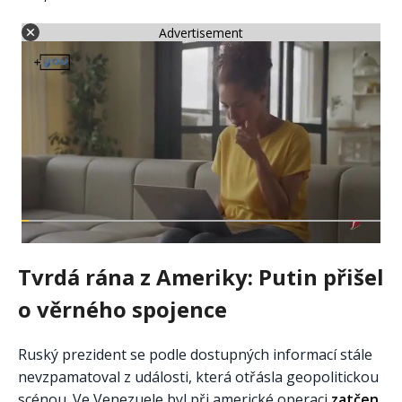
Advertisement
Tvrdá rána z Ameriky: Putin přišel
o věrného spojence
Ruský prezident se podle dostupných informací stále
nevzpamatoval z události, která otřásla geopolitickou
scénou. Ve Venezuele byl při americké operaci
zatčen