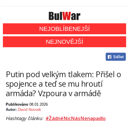
NEJOBLÍBENEJŠÍ
NEJNOVĚJŠÍ
Sdílet
Putin pod velkým tlakem: Přišel o
spojence a teď se mu hroutí
armáda? Vzpoura v armádě
Publikováno
08.01.2026
Autor:
David Nossek
#ŽádnéNicNásNenapadlo
Hashtagy článku: