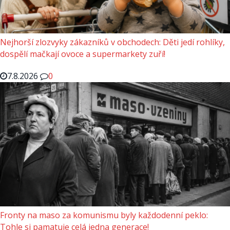
Nejhorší zlozvyky zákazníků v obchodech: Děti jedí rohlíky,
dospělí mačkají ovoce a supermarkety zuří!
7.8.2026
0
Fronty na maso za komunismu byly každodenní peklo:
Tohle si pamatuje celá jedna generace!