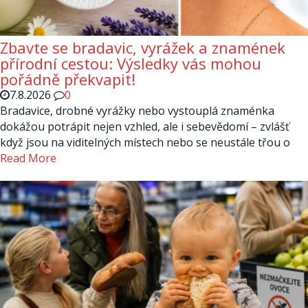
Zbavte se bradavic, vyrážek a znamének
přírodní cestou: Výsledky vás mohou
pořádně překvapit!
7.8.2026
0
Bradavice, drobné vyrážky nebo vystouplá znaménka
dokážou potrápit nejen vzhled, ale i sebevědomí – zvlášť
když jsou na viditelných místech nebo se neustále třou o
Read More