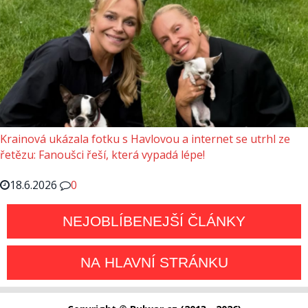
Krainová ukázala fotku s Havlovou a internet se utrhl ze
řetězu: Fanoušci řeší, která vypadá lépe!
18.6.2026
0
NEJOBLÍBENEJŠÍ ČLÁNKY
NA HLAVNÍ STRÁNKU