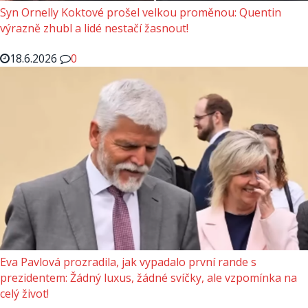
Syn Ornelly Koktové prošel velkou proměnou: Quentin
výrazně zhubl a lidé nestačí žasnout!
18.6.2026
0
Eva Pavlová prozradila, jak vypadalo první rande s
prezidentem: Žádný luxus, žádné svíčky, ale vzpomínka na
celý život!