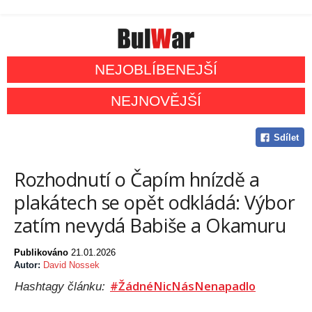
NEJOBLÍBENEJŠÍ
NEJNOVĚJŠÍ
Sdílet
Rozhodnutí o Čapím hnízdě a
plakátech se opět odkládá: Výbor
zatím nevydá Babiše a Okamuru
Publikováno
21.01.2026
Autor:
David Nossek
#ŽádnéNicNásNenapadlo
Hashtagy článku: