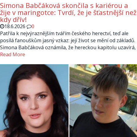
Simona Babčáková skončila s kariérou a
žije v maringotce: Tvrdí, že je šťastnější než
kdy dřív!
18.6.2026
0
Patřila k nejvýraznějším tvářím českého herectví, teď ale
posílá fanouškům jasný vzkaz: její život se mění od základů.
Simona Babčáková oznámila, že hereckou kapitolu uzavírá,
Read More