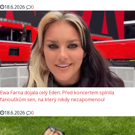
18.6.2026
0
Ewa Farna dojala celý Eden: Před koncertem splnila
fanouškům sen, na který nikdy nezapomenou!
18.6.2026
0