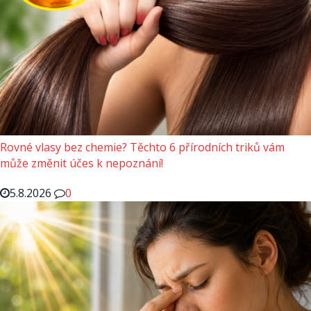
Rovné vlasy bez chemie? Těchto 6 přírodních triků vám
může změnit účes k nepoznání!
5.8.2026
0