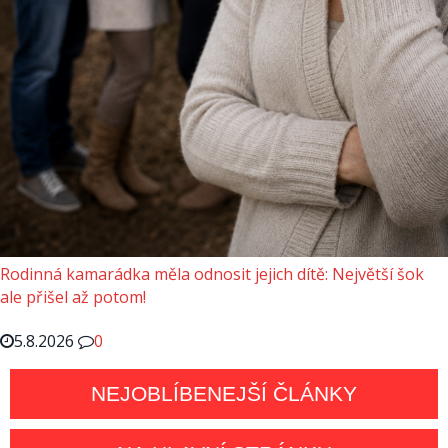
Rodinná kamarádka měla odnosit jejich dítě: Největší šok
ale přišel až potom!
5.8.2026
0
NEJOBLÍBENEJŠÍ ČLÁNKY