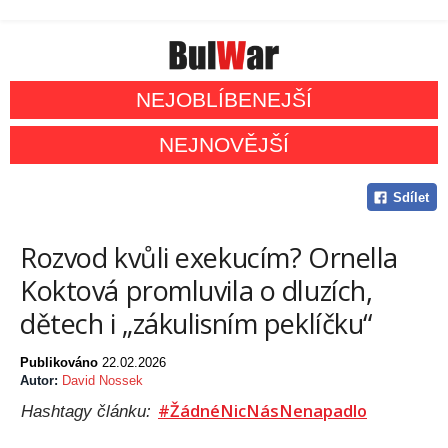
NEJOBLÍBENEJŠÍ
NEJNOVĚJŠÍ
Sdílet
Rozvod kvůli exekucím? Ornella
Koktová promluvila o dluzích,
dětech i „zákulisním peklíčku“
Publikováno
22.02.2026
Autor:
David Nossek
#ŽádnéNicNásNenapadlo
Hashtagy článku: