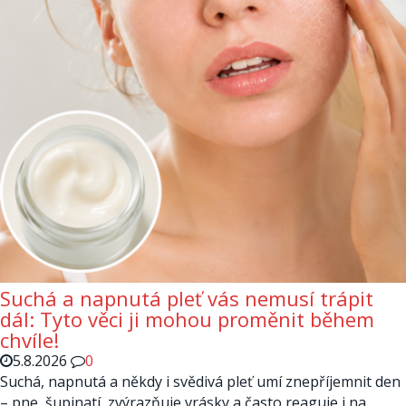
Suchá a napnutá pleť vás nemusí trápit
dál: Tyto věci ji mohou proměnit během
chvíle!
5.8.2026
0
Suchá, napnutá a někdy i svědivá pleť umí znepříjemnit den
– pne, šupinatí, zvýrazňuje vrásky a často reaguje i na