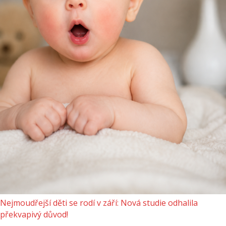
Nejmoudřejší děti se rodí v září: Nová studie odhalila
překvapivý důvod!