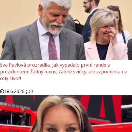
Eva Pavlová prozradila, jak vypadalo první rande s
prezidentem: Žádný luxus, žádné svíčky, ale vzpomínka na
celý život!
18.6.2026
0