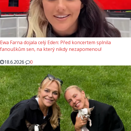
Ewa Farna dojala celý Eden: Před koncertem splnila
fanouškům sen, na který nikdy nezapomenou!
18.6.2026
0