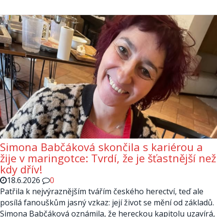
Simona Babčáková skončila s kariérou a
žije v maringotce: Tvrdí, že je šťastnější než
kdy dřív!
18.6.2026
0
Patřila k nejvýraznějším tvářím českého herectví, teď ale
posílá fanouškům jasný vzkaz: její život se mění od základů.
Simona Babčáková oznámila, že hereckou kapitolu uzavírá,