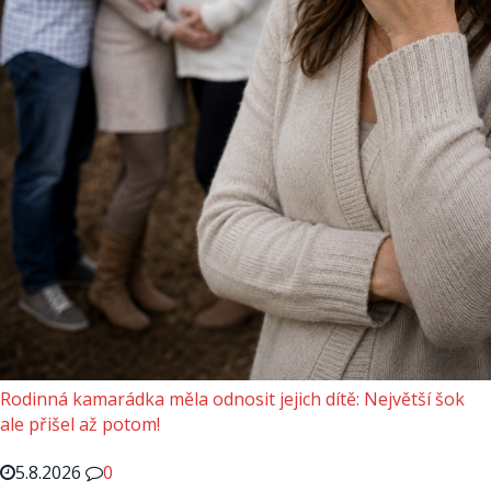
Rodinná kamarádka měla odnosit jejich dítě: Největší šok
ale přišel až potom!
5.8.2026
0