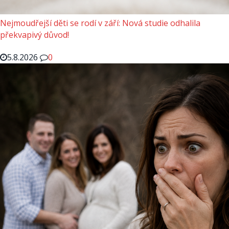
Nejmoudřejší děti se rodí v září: Nová studie odhalila
překvapivý důvod!
5.8.2026
0