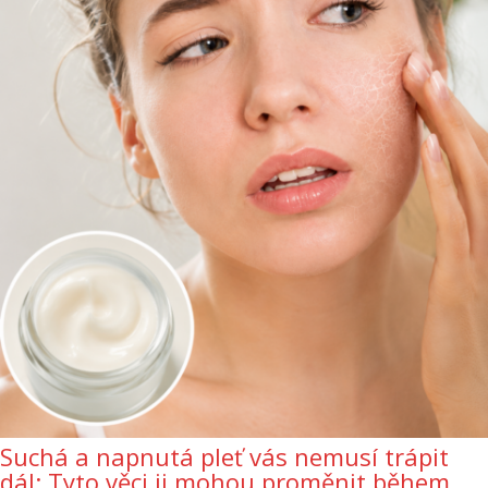
Suchá a napnutá pleť vás nemusí trápit
dál: Tyto věci ji mohou proměnit během