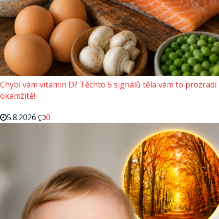
Chybí vám vitamin D? Těchto 5 signálů těla vám to prozradí
okamžitě!
5.8.2026
0