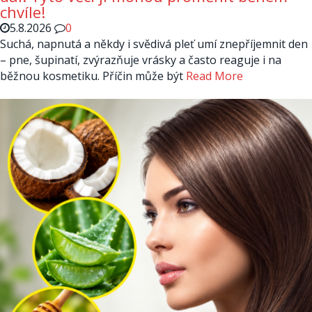
chvíle!
5.8.2026
0
Suchá, napnutá a někdy i svědivá pleť umí znepříjemnit den
– pne, šupinatí, zvýrazňuje vrásky a často reaguje i na
běžnou kosmetiku. Příčin může být
Read More