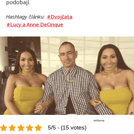
podobají.
#Dvojčata
Hashtagy článku:
#Lucy a Anne DeCinque
reklama
5/5 - (15 votes)