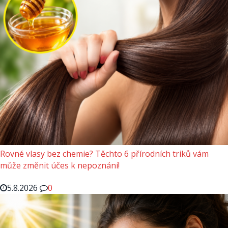
Rovné vlasy bez chemie? Těchto 6 přírodních triků vám
může změnit účes k nepoznání!
5.8.2026
0