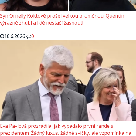
Syn Ornelly Koktové prošel velkou proměnou: Quentin
výrazně zhubl a lidé nestačí žasnout!
18.6.2026
0
Eva Pavlová prozradila, jak vypadalo první rande s
prezidentem: Žádný luxus, žádné svíčky, ale vzpomínka na