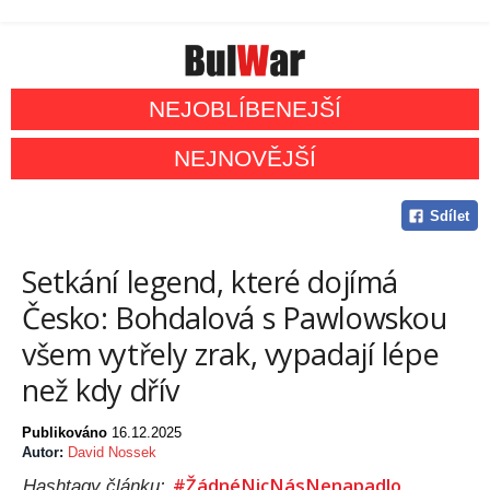
NEJOBLÍBENEJŠÍ
NEJNOVĚJŠÍ
Sdílet
Setkání legend, které dojímá
Česko: Bohdalová s Pawlowskou
všem vytřely zrak, vypadají lépe
než kdy dřív
Publikováno
16.12.2025
Autor:
David Nossek
#ŽádnéNicNásNenapadlo
Hashtagy článku: