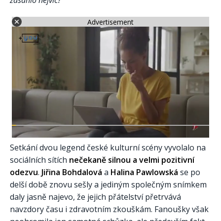
zasáhlo nejvíc?
Advertisement
Setkání dvou legend české kulturní scény vyvolalo na
sociálních sítích
nečekaně silnou a velmi pozitivní
odezvu
.
Jiřina Bohdalová
a
Halina Pawlowská
se po
delší době znovu sešly a jediným společným snímkem
daly jasně najevo, že jejich přátelství přetrvává
navzdory času i zdravotním zkouškám. Fanoušky však