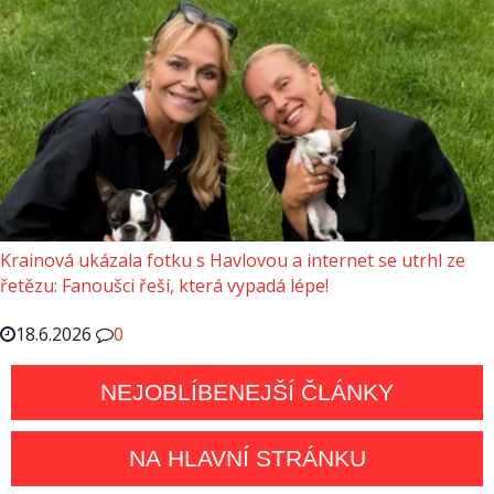
Krainová ukázala fotku s Havlovou a internet se utrhl ze
řetězu: Fanoušci řeší, která vypadá lépe!
18.6.2026
0
NEJOBLÍBENEJŠÍ ČLÁNKY
NA HLAVNÍ STRÁNKU