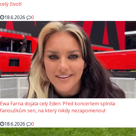
celý život!
18.6.2026
0
Ewa Farna dojala celý Eden: Před koncertem splnila
fanouškům sen, na který nikdy nezapomenou!
18.6.2026
0