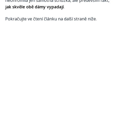
neohromila jen samotná schůzka, ale především fakt,
jak skvěle obě dámy vypadají
.
Pokračujte ve čtení článku na další straně níže.