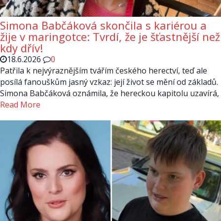
Simona Babčáková skončila s kariérou a
žije v maringotce: Tvrdí, že je šťastnější než
kdy dřív!
18.6.2026
0
Patřila k nejvýraznějším tvářím českého herectví, teď ale
posílá fanouškům jasný vzkaz: její život se mění od základů.
Simona Babčáková oznámila, že hereckou kapitolu uzavírá,
Read More