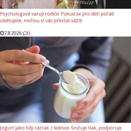
Psychologové varují rodiče: Pokud se pro děti pořád
obětujete, mohou si vás přestat vážit!
7.8.2026
0
Jogurt jako bílý zázrak z lednice: Snižuje tlak, podporuje