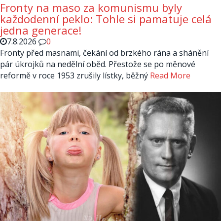
Fronty na maso za komunismu byly
každodenní peklo: Tohle si pamatuje celá
jedna generace!
7.8.2026
0
Fronty před masnami, čekání od brzkého rána a shánění
pár úkrojků na nedělní oběd. Přestože se po měnové
reformě v roce 1953 zrušily lístky, běžný
Read More