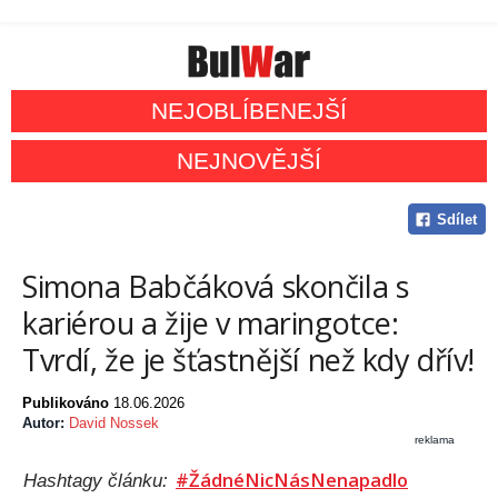
NEJOBLÍBENEJŠÍ
NEJNOVĚJŠÍ
Sdílet
Simona Babčáková skončila s
kariérou a žije v maringotce:
Tvrdí, že je šťastnější než kdy dřív!
Publikováno
18.06.2026
Autor:
David Nossek
reklama
#ŽádnéNicNásNenapadlo
Hashtagy článku: