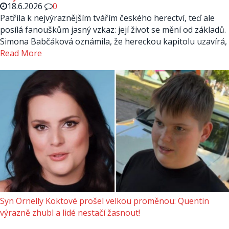
18.6.2026
0
Patřila k nejvýraznějším tvářím českého herectví, teď ale
posílá fanouškům jasný vzkaz: její život se mění od základů.
Simona Babčáková oznámila, že hereckou kapitolu uzavírá,
Read More
Syn Ornelly Koktové prošel velkou proměnou: Quentin
výrazně zhubl a lidé nestačí žasnout!