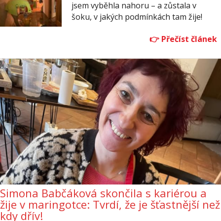
jsem vyběhla nahoru – a zůstala v
šoku, v jakých podmínkách tam žije!
Simona Babčáková skončila s kariérou a
žije v maringotce: Tvrdí, že je šťastnější než
kdy dřív!