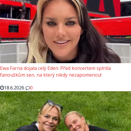
Ewa Farna dojala celý Eden: Před koncertem splnila
fanouškům sen, na který nikdy nezapomenou!
18.6.2026
0