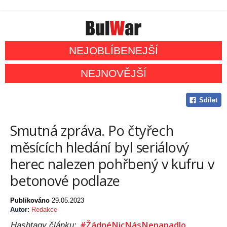
NEJOBLÍBENEJŠÍ
NEJNOVĚJŠÍ
Sdílet
Smutná zpráva. Po čtyřech
měsících hledání byl seriálový
herec nalezen pohřbený v kufru v
betonové podlaze
Publikováno
29.05.2023
Autor:
Redakce
#ŽádnéNicNásNenapadlo
Hashtagy článku: