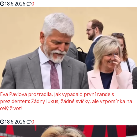
18.6.2026
0
Eva Pavlová prozradila, jak vypadalo první rande s
prezidentem: Žádný luxus, žádné svíčky, ale vzpomínka na
celý život!
18.6.2026
0