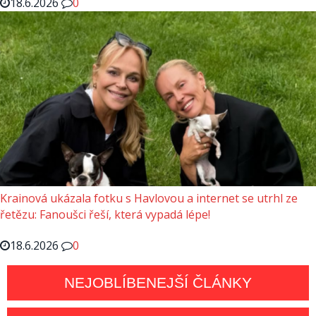
18.6.2026
0
Krainová ukázala fotku s Havlovou a internet se utrhl ze
řetězu: Fanoušci řeší, která vypadá lépe!
18.6.2026
0
NEJOBLÍBENEJŠÍ ČLÁNKY