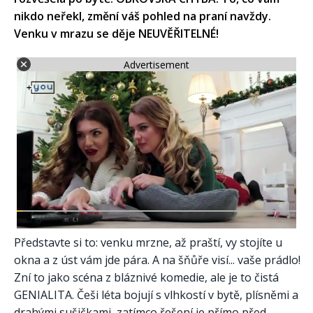
nikdo neřekl, změní váš pohled na praní navždy.
Venku v mrazu se děje NEUVĚŘITELNÉ!
Advertisement
Představte si to: venku mrzne, až praští, vy stojíte u
okna a z úst vám jde pára. A na šňůře visí... vaše prádlo!
Zní to jako scéna z bláznivé komedie, ale je to čistá
GENIALITA. Češi léta bojují s vlhkostí v bytě, plísněmi a
drahými sušičkami, zatímco řešení je přímo před