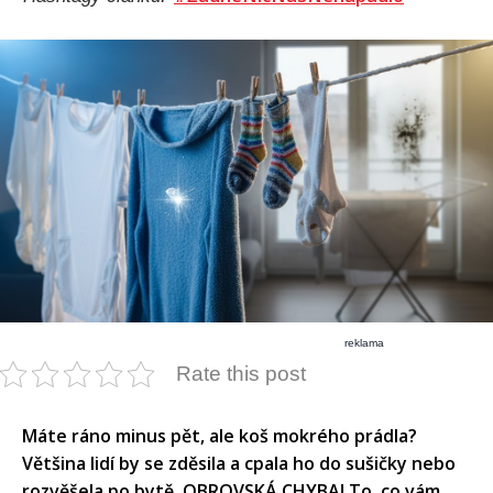
reklama
Rate this post
Máte ráno minus pět, ale koš mokrého prádla?
Většina lidí by se zděsila a cpala ho do sušičky nebo
rozvěšela po bytě. OBROVSKÁ CHYBA! To, co vám