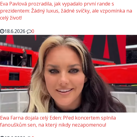
Eva Pavlová prozradila, jak vypadalo první rande s
prezidentem: Žádný luxus, žádné svíčky, ale vzpomínka na
celý život!
18.6.2026
0
Ewa Farna dojala celý Eden: Před koncertem splnila
fanouškům sen, na který nikdy nezapomenou!