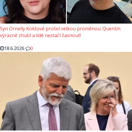
Syn Ornelly Koktové prošel velkou proměnou: Quentin
výrazně zhubl a lidé nestačí žasnout!
18.6.2026
0