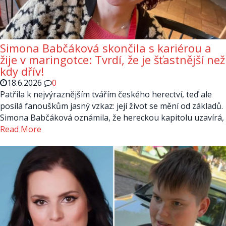
Simona Babčáková skončila s kariérou a
žije v maringotce: Tvrdí, že je šťastnější než
kdy dřív!
18.6.2026
0
Patřila k nejvýraznějším tvářím českého herectví, teď ale
posílá fanouškům jasný vzkaz: její život se mění od základů.
Simona Babčáková oznámila, že hereckou kapitolu uzavírá,
Read More