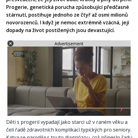
Progerie, genetická porucha způsobující předčasné
stárnutí, postihuje jednoho ze čtyř až osmi milionů
novorozenců. I když je nemoc extrémně vzácná, její
dopady na život postižených jsou devastující.
Advertisement
Děti s progerií vypadají jako starci už v raném věku a
čelí řadě zdravotních komplikací typických pro seniory.
Katya se narodila s touto diagnózou, což přineslo řadu