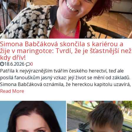
Simona Babčáková skončila s kariérou a
žije v maringotce: Tvrdí, že je šťastnější než
kdy dřív!
18.6.2026
0
Patřila k nejvýraznějším tvářím českého herectví, teď ale
posílá fanouškům jasný vzkaz: její život se mění od základů.
Simona Babčáková oznámila, že hereckou kapitolu uzavírá,
Read More