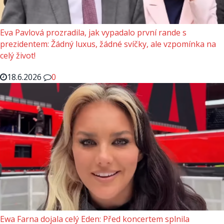
Eva Pavlová prozradila, jak vypadalo první rande s
prezidentem: Žádný luxus, žádné svíčky, ale vzpomínka na
celý život!
18.6.2026
0
Ewa Farna dojala celý Eden: Před koncertem splnila