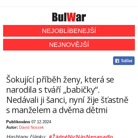
NEJOBLÍBENEJŠÍ
NEJNOVĚJŠÍ
Sdílet
Šokující příběh ženy, která se
narodila s tváří „babičky“.
Nedávali ji šanci, nyní žije šťastně
s manželem a dvěma dětmi
Publikováno
07.12.2024
Autor:
David Nossek
#ŽádnéNicNásNenapadlo
Hashtagy článku: