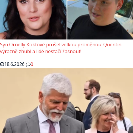
Syn Ornelly Koktové prošel velkou proměnou: Quentin
výrazně zhubl a lidé nestačí žasnout!
18.6.2026
0