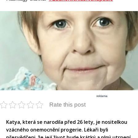
reklama
Rate this post
Katya, která se narodila před 26 lety, je nositelkou
vzácného onemocnění progerie. Lékaři byli
přesvědčeni, že její život bude krátký a plný utrpení.