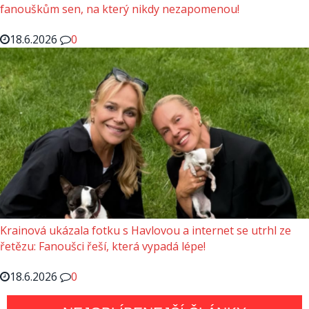
fanouškům sen, na který nikdy nezapomenou!
18.6.2026
0
Krainová ukázala fotku s Havlovou a internet se utrhl ze
řetězu: Fanoušci řeší, která vypadá lépe!
18.6.2026
0