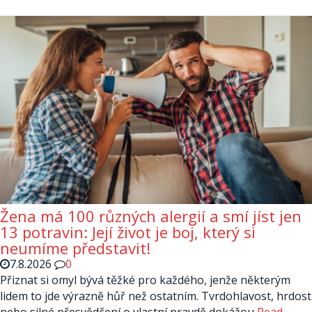
Žena má 100 různých alergií a smí jíst jen
13 potravin: Její život je boj, který si
neumíme představit!
7.8.2026
0
Přiznat si omyl bývá těžké pro každého, jenže některým
lidem to jde výrazně hůř než ostatním. Tvrdohlavost, hrdost
nebo silné přesvědčení o vlastní pravdě dokážou
Read