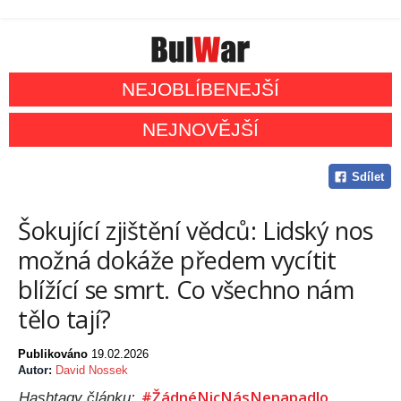
NEJOBLÍBENEJŠÍ
NEJNOVĚJŠÍ
Sdílet
Šokující zjištění vědců: Lidský nos
možná dokáže předem vycítit
blížící se smrt. Co všechno nám
tělo tají?
Publikováno
19.02.2026
Autor:
David Nossek
#ŽádnéNicNásNenapadlo
Hashtagy článku: