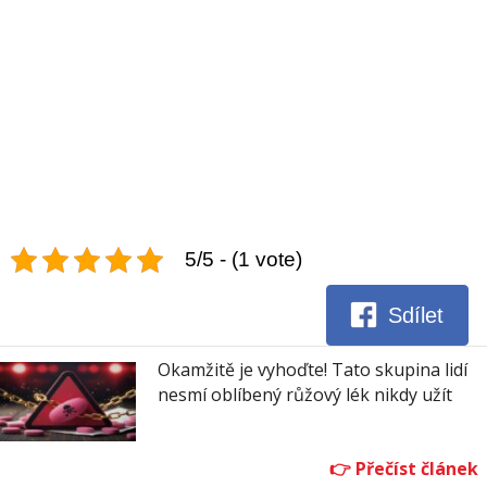
5/5 - (1 vote)
Sdílet
Okamžitě je vyhoďte! Tato skupina lidí
nesmí oblíbený růžový lék nikdy užít