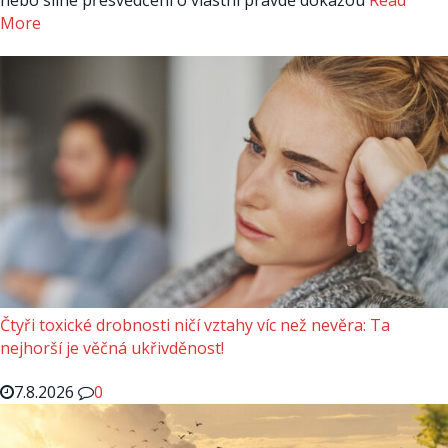
More
Čtyři toxické drobnosti ničí vztahy víc než nevěra: Ta
nejhorší je věčná ukřivděnost!
7.8.2026
0