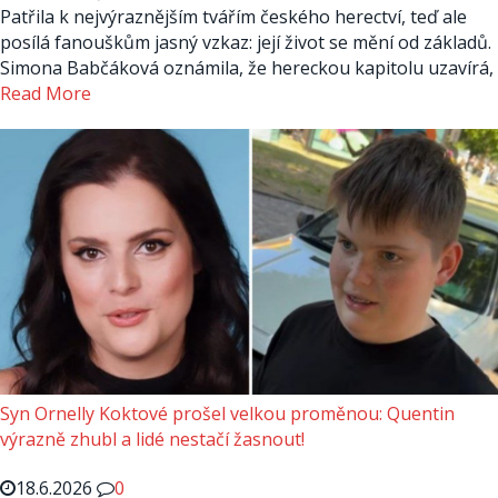
Patřila k nejvýraznějším tvářím českého herectví, teď ale
posílá fanouškům jasný vzkaz: její život se mění od základů.
Simona Babčáková oznámila, že hereckou kapitolu uzavírá,
Read More
Syn Ornelly Koktové prošel velkou proměnou: Quentin
výrazně zhubl a lidé nestačí žasnout!
18.6.2026
0