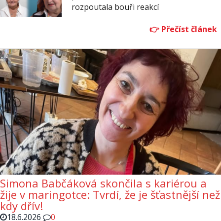
rozpoutala bouři reakcí
Simona Babčáková skončila s kariérou a
žije v maringotce: Tvrdí, že je šťastnější než
kdy dřív!
18.6.2026
0