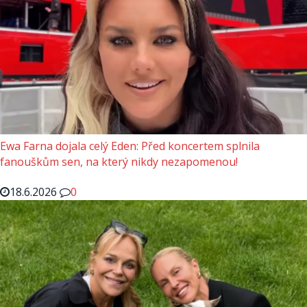
Ewa Farna dojala celý Eden: Před koncertem splnila
fanouškům sen, na který nikdy nezapomenou!
18.6.2026
0