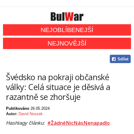
NEJOBLÍBENEJŠÍ
NEJNOVĚJŠÍ
Sdílet
Švédsko na pokraji občanské
války: Celá situace je děsivá a
razantně se zhoršuje
Publikováno
26.05.2024
Autor:
David Nossek
#ŽádnéNicNásNenapadlo
Hashtagy článku: