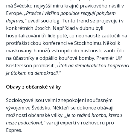
má Švédsko nejvyšší míru krajně pravicového násilí v
Evropě.
„Pravice i většina populace reagují pohybem
doprava,“
uvedl sociolog. Tento trend se projevuje i v
konkrétních útocích. Například v dubnu byli
hospitalizováni tři lidé poté, co neonacisté zaútočili na
protifašistickou konferenci ve Stockholmu. Několik
maskovaných mužů vstoupilo do místnosti, zaútočilo
na účastníky a odpálilo kouřové bomby. Premiér Ulf
Kristersson prohlásil:
„Útok na demokratickou konferenci
je útokem na demokracii.“
Obavy z občanské války
Sociologové jsou velmi znepokojeni současným
vývojem ve Švédsku. Někteří se dokonce obávají
možnosti občanské války.
„Je to reálná hrozba, kterou
nelze podceňovat,“
varují experti v rozhovoru pro
Expres.