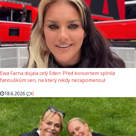
Ewa Farna dojala celý Eden: Před koncertem splnila
fanouškům sen, na který nikdy nezapomenou!
18.6.2026
0