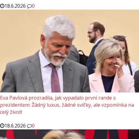
18.6.2026
0
Eva Pavlová prozradila, jak vypadalo první rande s
prezidentem: Žádný luxus, žádné svíčky, ale vzpomínka na
celý život!
18.6.2026
0