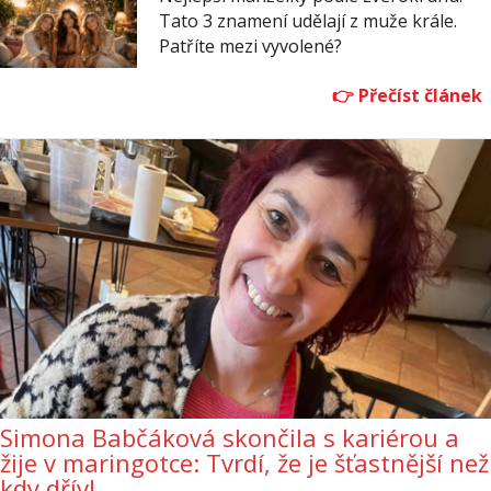
Tato 3 znamení udělají z muže krále.
Patříte mezi vyvolené?
Simona Babčáková skončila s kariérou a
žije v maringotce: Tvrdí, že je šťastnější než
kdy dřív!