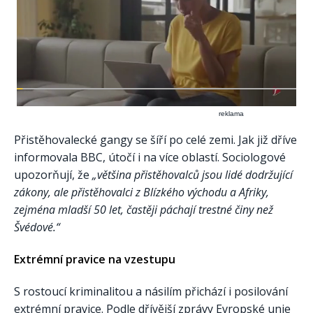
reklama
Přistěhovalecké gangy se šíří po celé zemi. Jak již dříve
informovala BBC, útočí i na více oblastí. Sociologové
upozorňují, že
„většina přistěhovalců jsou lidé dodržující
zákony, ale přistěhovalci z Blízkého východu a Afriky,
zejména mladší 50 let, častěji páchají trestné činy než
Švédové.“
Extrémní pravice na vzestupu
S rostoucí kriminalitou a násilím přichází i posilování
extrémní pravice. Podle dřívější zprávy Evropské unie